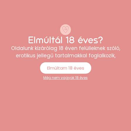
Elmúltál 18 éves?
“Könnyen átlátható webshop, sokféle
Oldalunk kizárólag 18 éven felülieknek szóló,
termék közül lehet választani. A rendelés
erotikus jellegű tartalmakkal foglalkozik,
egyszerű volt, és minden rendben
megérkezett.”
Elmúltam 18 éves
Péter
Még nem vagyok 18 éves