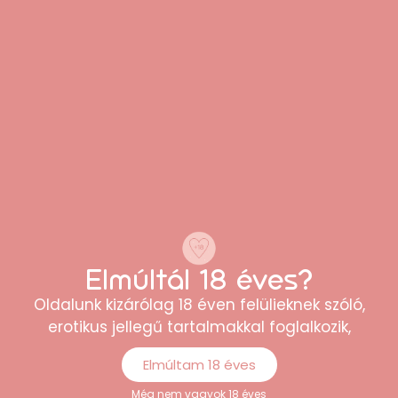
termék pontosan olyan, mint a leírásban,
teljesen elégedett vagyok.”
Anna
Elmúltál 18 éves?
“Könnyen átlátható webshop, sokféle
Oldalunk kizárólag 18 éven felülieknek szóló,
termék közül lehet választani. A rendelés
erotikus jellegű tartalmakkal foglalkozik,
egyszerű volt, és minden rendben
megérkezett.”
Elmúltam 18 éves
Péter
Még nem vagyok 18 éves