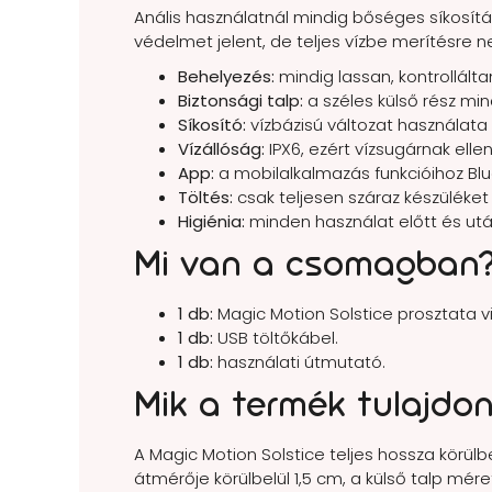
Anális használatnál mindig bőséges síkosítás
védelmet jelent, de teljes vízbe merítésre n
Behelyezés:
mindig lassan, kontrollálta
Biztonsági talp:
a széles külső rész min
Síkosító:
vízbázisú változat használata 
Vízállóság:
IPX6, ezért vízsugárnak elle
App:
a mobilalkalmazás funkcióihoz Blu
Töltés:
csak teljesen száraz készüléket
Higiénia:
minden használat előtt és utá
Mi van a csomagban
1 db:
Magic Motion Solstice prosztata vi
1 db:
USB töltőkábel.
1 db:
használati útmutató.
Mik a termék tulajdo
A Magic Motion Solstice teljes hossza körül
átmérője körülbelül 1,5 cm, a külső talp mér