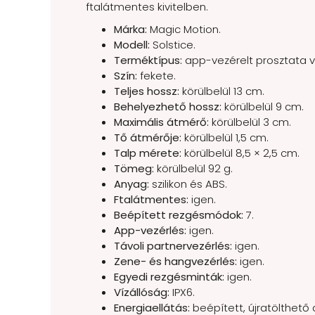
ftalátmentes kivitelben.
Márka:
Magic Motion.
Modell:
Solstice.
Terméktípus:
app-vezérelt prosztata vi
Szín:
fekete.
Teljes hossz:
körülbelül 13 cm.
Behelyezhető hossz:
körülbelül 9 cm.
Maximális átmérő:
körülbelül 3 cm.
Tő átmérője:
körülbelül 1,5 cm.
Talp mérete:
körülbelül 8,5 × 2,5 cm.
Tömeg:
körülbelül 92 g.
Anyag:
szilikon és ABS.
Ftalátmentes:
igen.
Beépített rezgésmódok:
7.
App-vezérlés:
igen.
Távoli partnervezérlés:
igen.
Zene- és hangvezérlés:
igen.
Egyedi rezgésminták:
igen.
Vízállóság:
IPX6.
Energiaellátás:
beépített, újratölthető