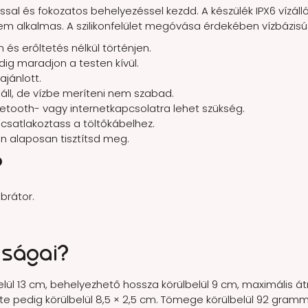
sal és fokozatos behelyezéssel kezdd. A készülék IPX6 vízálló
em alkalmas. A szilikonfelület megóvása érdekében vízbázisú 
n és erőltetés nélkül történjen.
dig maradjon a testen kívül.
ajánlott.
náll, de vízbe meríteni nem szabad.
etooth- vagy internetkapcsolatra lehet szükség.
 csatlakoztass a töltőkábelhez.
n alaposan tisztítsd meg.
?
brátor.
nságai?
belül 13 cm, behelyezhető hossza körülbelül 9 cm, maximális 
ete pedig körülbelül 8,5 × 2,5 cm. Tömege körülbelül 92 gram