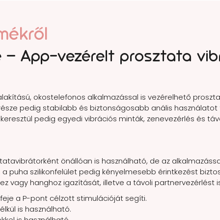
mékről
 – App-vezérelt prosztata vibr
akítású, okostelefonos alkalmazással is vezérelhető prosztat
alprésze pedig stabilabb és biztonságosabb anális használatot 
eresztül pedig egyedi vibrációs minták, zenevezérlés és távol
tavibrátorként önállóan is használható, de az alkalmazással 
, a puha szilikonfelület pedig kényelmesebb érintkezést biztos
 vagy hanghoz igazítását, illetve a távoli partnervezérlést is
 feje a P-pont célzott stimulációját segíti.
lkül is használható.
kkel is használható.