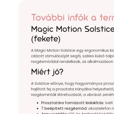
További infók a ter
Magic Motion Solstice
(fekete)
A Magic Motion Solstice egy ergonomikus kial
célzott stimulációját segíti, széles külső t
rezgésmóddal rendelkezik, az alkalmazáson k
Miért jó?
A Solstice előnye, hogy hagyományos proszta
hajlított fej a prosztata irányába helyezhető
rezgésminták létrehozását, a vibráció zenéhez
Prosztatára formázott kialakítás:
ívelt
7 beépített rezgésmód:
okostelefon né
App-vezérlés:
iOS és Android készüléke