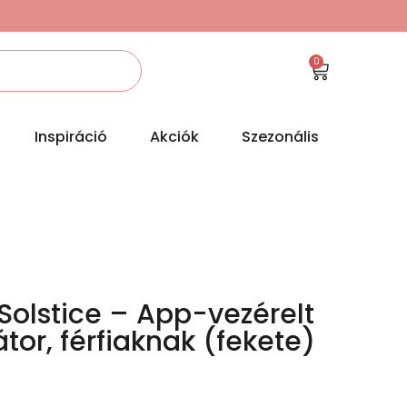
0
Inspiráció
Akciók
Szezonális
Solstice – App-vezérelt
átor, férfiaknak (fekete)