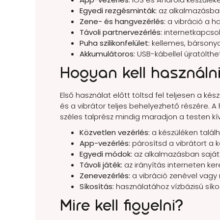
Egyedi rezgésminták:
az alkalmazásban 
Zene- és hangvezérlés:
a vibráció a h
Távoli partnervezérlés:
internetkapcsol
Puha szilikonfelület:
kellemes, bársonyo
Akkumulátoros:
USB-kábellel újratölthe
Hogyan kell használn
Első használat előtt töltsd fel teljesen a k
és a vibrátor teljes behelyezhető részére. A 
széles talprész mindig maradjon a testen kív
Közvetlen vezérlés:
a készüléken talál
App-vezérlés:
párosítsd a vibrátort a 
Egyedi módok:
az alkalmazásban saját 
Távoli játék:
az irányítás interneten ker
Zenevezérlés:
a vibráció zenével vagy 
Síkosítás:
használatához vízbázisú síkos
Mire kell figyelni?