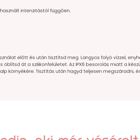
 használt intenzitástól függően.
sználat előtt és után tisztítsd meg. Langyos folyó vízzel, e
és öblítsd át a szilikonfelületet. Az IPX6 besorolás miatt a ké
 a talp környékére. Tisztítás után hagyd teljesen megszáradni,