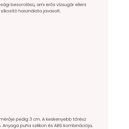
sági besorolású, ami erős vízsugár elleni
síkosító használata javasolt.
átmérője pedig 3 cm. A keskenyebb tőrész
m. Anyaga puha szilikon és ABS kombinációja,