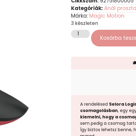
Cikkszám:
92751800005
Kategóriák:
Anál proszt
Márka:
Magic Motion
3 készleten
Kosárba tes

A rendelésed
Selora Logis
csomagolásban
, egy eg
kiemelni, hogy a csoma
sem pedig a csomag tart
Így biztos lehetsz benne,