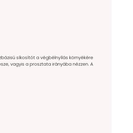
ízbázisú síkosítót a végbélnyílás környékére
része, vagyis a prosztata irányába nézzen. A