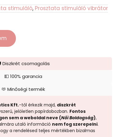
ata stimuláló
,
Prosztata stimuláló vibrátor
zem
 Diszkrét csomagolás
💵 100% garancia
🫶 Minőségi termék
tics Kft.
-től érkezik majd,
diszkrét
yszerű, jelöletlen papírdobozban.
Fontos
gon sem a weboldal neve (
Női Boldogság
)
,
almára utaló információ
nem fog szerepelni
.
 hogy a rendelésed teljes mértékben bizalmas