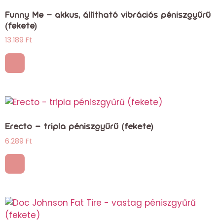
Funny Me – akkus, állítható vibrációs péniszgyűrű
(fekete)
13.189
Ft
Erecto – tripla péniszgyűrű (fekete)
6.289
Ft