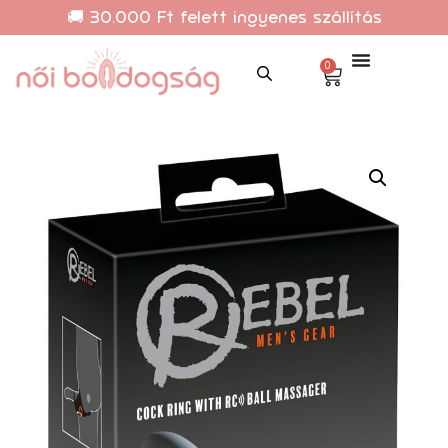
🚚 30.000 Ft felett ingyenes szállítás
0