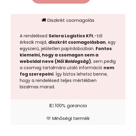
🚚 Diszkrét csomagolás
A rendelésed
Selora Logistics Kft.
-től
érkezik majd,
diszkrét csomagolásban
, egy
egyszerű, jelöletlen papírdobozban.
Fontos
kiemelni, hogy a csomagon sem a
weboldal neve (
Női Boldogság
)
, sem pedig
a csomag tartalmára utaló információ
nem
fog szerepelni
. Így biztos lehetsz benne,
hogy a rendelésed teljes mértékben
bizalmas marad.
💵 100% garancia
🫶 Minőségi termék