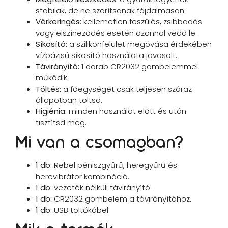
stabilak, de ne szorítsanak fájdalmasan.
Vérkeringés:
kellemetlen feszülés, zsibbadás
vagy elszíneződés esetén azonnal vedd le.
Síkosító:
a szilikonfelület megóvása érdekében
vízbázisú síkosító használata javasolt.
Távirányító:
1 darab CR2032 gombelemmel
működik.
Töltés:
a főegységet csak teljesen száraz
állapotban töltsd.
Higiénia:
minden használat előtt és után
tisztítsd meg.
Mi van a csomagban?
1 db:
Rebel péniszgyűrű, heregyűrű és
herevibrátor kombináció.
1 db:
vezeték nélküli távirányító.
1 db:
CR2032 gombelem a távirányítóhoz.
1 db:
USB töltőkábel.