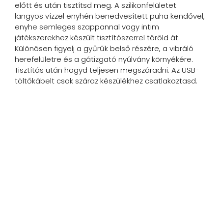
előtt és után tisztítsd meg. A szilikonfelületet
langyos vízzel enyhén benedvesített puha kendővel,
enyhe semleges szappannal vagy intim
játékszerekhez készült tisztítószerrel töröld át.
Különösen figyelj a gyűrűk belső részére, a vibráló
herefelületre és a gátizgató nyúlvány környékére.
Tisztítás után hagyd teljesen megszáradni. Az USB-
töltőkábelt csak száraz készülékhez csatlakoztasd.