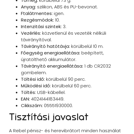
Tömeg:
körülbelül 73 g.
Anyag:
szilikon, ABS és PU-bevonat.
Ftalátmentes:
igen.
Rezgésmódok:
10.
Intenzitási szintek:
3.
Vezérlés:
közvetlenül és vezeték nélküli
távirányítóval.
Távirányító hatótávja:
körülbelül 10 m.
Főegység energiaellátása:
beépített,
újratölthető akkumulátor.
Távirányító energiaellátása:
1 db CR2032
gombelem.
Töltési idő:
körülbelül 90 perc.
Működési idő:
körülbelül 60 perc.
Töltés:
USB-kábellel.
EAN:
4024144183449.
Cikkszám:
05551930000.
Tisztítási javaslat
A Rebel pénisz- és herevibrátort minden használat