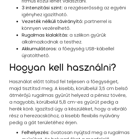
ritmus közül lehet választani.
3 intenzitási szint:
a rezgéserősség az egyéni
igényhez igazítható.
Vezeték nélküli távirányító:
partnerrel is
könnyen vezérelhető.
Rugalmas kialakítás:
a szilikon gyűrűk
alkalmazkodnak a testhez.
Akkumulátoros:
a főegység USB-kábellel
újratölthető.
Hogyan kell használni?
Használat előtt töltsd fel teljesen a főegységet,
majd tisztítsd meg. A kisebb, körülbelül 3,5 cm belső
átmérőjű rugalmas gyűrűt helyezd a pénisz tövére,
a nagyobb, körülbelül 5,8 cm-es gyűrűt pedig a
herék köré. Igazítsd úgy a készüléket, hogy a vibráló
rész a herezacskóhoz, a kisebb flexibilis nyúlvány
pedig a gát területéhez érjen.
Felhelyezés:
óvatosan nyújtsd meg a rugalmas