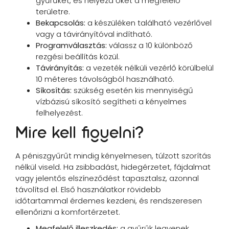
gyűrűket, és helyezd őket a megfelelő
területre.
Bekapcsolás:
a készüléken található vezérlővel
vagy a távirányítóval indítható.
Programválasztás:
válassz a 10 különböző
rezgési beállítás közül.
Távirányítás:
a vezeték nélküli vezérlő körülbelül
10 méteres távolságból használható.
Síkosítás:
szükség esetén kis mennyiségű
vízbázisú síkosító segítheti a kényelmes
felhelyezést.
Mire kell figyelni?
A péniszgyűrűt mindig kényelmesen, túlzott szorítás
nélkül viseld. Ha zsibbadást, hidegérzetet, fájdalmat
vagy jelentős elszíneződést tapasztalsz, azonnal
távolítsd el. Első használatkor rövidebb
időtartammal érdemes kezdeni, és rendszeresen
ellenőrizni a komfortérzetet.
Megfelelő illeszkedés:
a gyűrűk legyenek