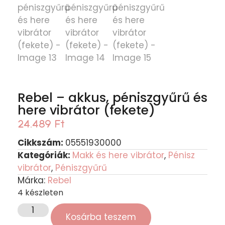
Rebel – akkus, péniszgyűrű és
here vibrátor (fekete)
24.489
Ft
Cikkszám:
05551930000
Kategóriák:
Makk és here vibrátor
,
Pénisz
vibrátor
,
Péniszgyűrű
Márka:
Rebel
4 készleten
Kosárba teszem