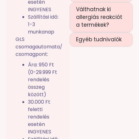
esetén
Válthatnak ki
INGYENES
Szállítási idő:
allergiás reakciót
1-3
a termékek?
munkanap
GLS
Egyéb tudnivalók
csomagautomata/
csomagpont:
Ára: 950 Ft
(0-29.999 Ft
rendelés
összeg
között)
30.000 Ft
feletti
rendelés
esetén
INGYENES