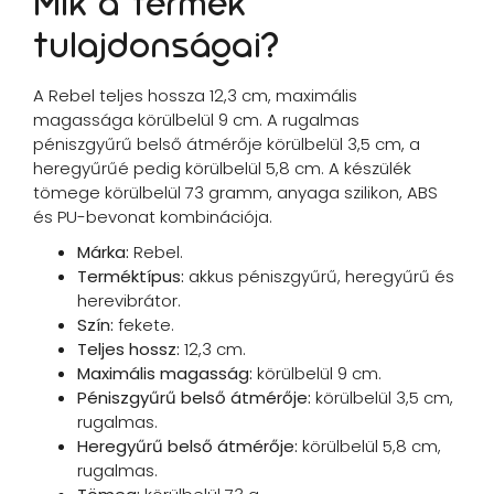
Mik a termék
tulajdonságai?
A Rebel teljes hossza 12,3 cm, maximális
magassága körülbelül 9 cm. A rugalmas
péniszgyűrű belső átmérője körülbelül 3,5 cm, a
heregyűrűé pedig körülbelül 5,8 cm. A készülék
tömege körülbelül 73 gramm, anyaga szilikon, ABS
és PU-bevonat kombinációja.
Márka:
Rebel.
Terméktípus:
akkus péniszgyűrű, heregyűrű és
herevibrátor.
Szín:
fekete.
Teljes hossz:
12,3 cm.
Maximális magasság:
körülbelül 9 cm.
Péniszgyűrű belső átmérője:
körülbelül 3,5 cm,
rugalmas.
Heregyűrű belső átmérője:
körülbelül 5,8 cm,
rugalmas.