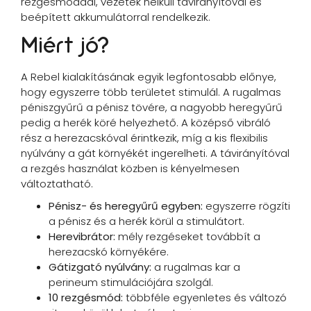
rezgésmóddal, vezeték nélküli távirányítóval és
beépített akkumulátorral rendelkezik.
Miért jó?
A Rebel kialakításának egyik legfontosabb előnye,
hogy egyszerre több területet stimulál. A rugalmas
péniszgyűrű a pénisz tövére, a nagyobb heregyűrű
pedig a herék köré helyezhető. A középső vibráló
rész a herezacskóval érintkezik, míg a kis flexibilis
nyúlvány a gát környékét ingerelheti. A távirányítóval
a rezgés használat közben is kényelmesen
változtatható.
Pénisz- és heregyűrű egyben:
egyszerre rögzíti
a pénisz és a herék körül a stimulátort.
Herevibrátor:
mély rezgéseket továbbít a
herezacskó környékére.
Gátizgató nyúlvány:
a rugalmas kar a
perineum stimulációjára szolgál.
10 rezgésmód:
többféle egyenletes és változó