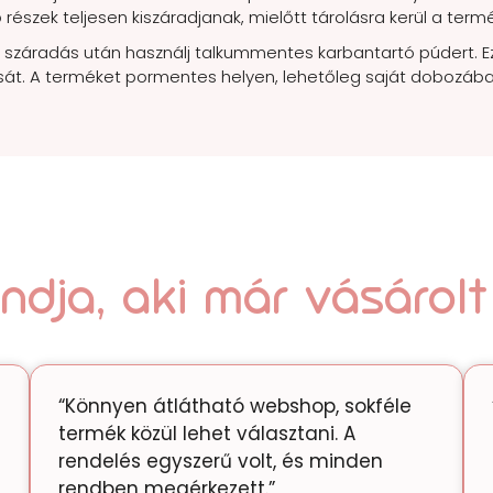
ő részek teljesen kiszáradjanak, mielőtt tárolásra kerül a termé
 száradás után használj talkummentes karbantartó púdert. E
ását. A terméket pormentes helyen, lehetőleg saját dobozába
dja, aki már vásárolt
“Könnyen átlátható webshop, sokféle
termék közül lehet választani. A
rendelés egyszerű volt, és minden
rendben megérkezett.”