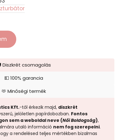
53
zturbátor
zem
 Diszkrét csomagolás
💵 100% garancia
🫶 Minőségi termék
tics Kft.
-től érkezik majd,
diszkrét
yszerű, jelöletlen papírdobozban.
Fontos
gon sem a weboldal neve (
Női Boldogság
)
,
almára utaló információ
nem fog szerepelni
.
 hogy a rendelésed teljes mértékben bizalmas