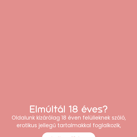
felesleges vizet a nyílások közelében, majd
hagyd a torzót jól szellőző helyen teljesen
megszáradni
. Segítheti a száradást, ha a
nyílásokat lefelé fordítod.
Száradás után a felület puhaságának és
élettartamának megőrzéséhez vékony
rétegben beszórhatod
TPE-játékokhoz
ajánlott ápoló porral
.
Csak teljesen száraz állapotban tedd el,
pormentes, hűvös, sötét helyre, lehetőleg
puha textilbe csomagolva.
Elmúltál 18 éves?
Ezt mondja, aki már vásárolt
Oldalunk kizárólag 18 éven felülieknek szóló,
tőlünk:
erotikus jellegű tartalmakkal foglalkozik,