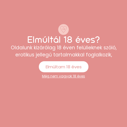
“Minőségi termékek és korrekt árak. Külön
tetszett, hogy minden kérdésemre
Elmúltál 18 éves?
gyorsan választ kaptam az
Oldalunk kizárólag 18 éven felülieknek szóló,
ügyfélszolgálattól.”
erotikus jellegű tartalmakkal foglalkozik,
Erika
Elmúltam 18 éves
Még nem vagyok 18 éves