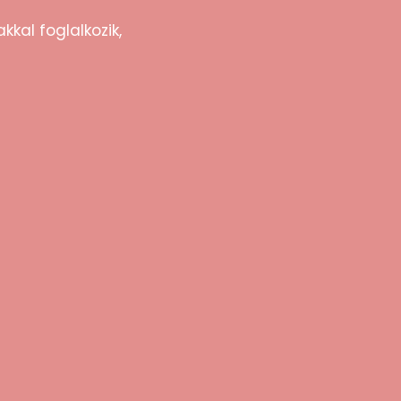
kkal foglalkozik,
 tőlünk: