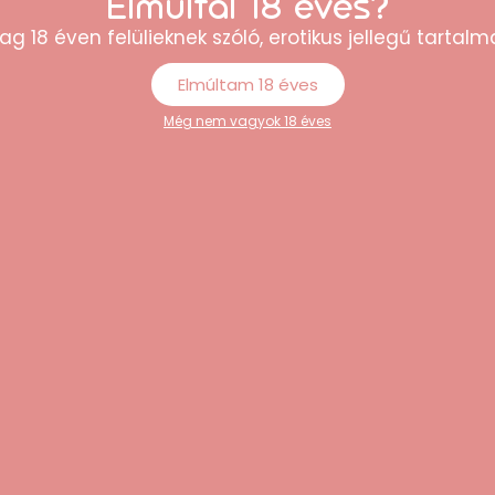
Elmúltál 18 éves?
ag 18 éven felülieknek szóló, erotikus jellegű tartalma
Elmúltam 18 éves
Még nem vagyok 18 éves
dja, aki már vásárolt