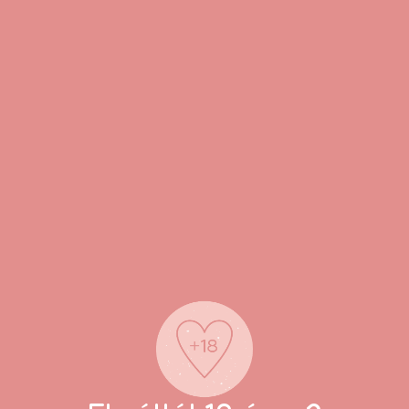
zött
lergén)
d rögzítsd a csattal úgy, hogy stabilan, de kényelmesen tarts
ands szájpecek használata sor
sd be a pántot
 és enyhe tisztítószerrel
et, ha szükséges
a helyen legyen