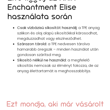
Enchantment Elise
használata során
Csak vízbázisú síkosítót használj:
a TPE anyag
szilikon és olaj alapú síkosítókkal károsodhat,
megduzzadhat vagy elszíneződhet.
Szárazon tárold:
a TPE nedvesen tárolva
hamarabb öregszik – minden használat után
gondosan szárítsd meg.
Síkosító nélkül ne használd:
a megfelelő
síkosítás nemcsak az élményt fokozza, de az
anyag élettartamát is meghosszabbítja.
Ezt mondja, aki már vásárolt