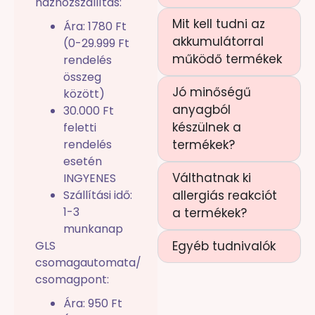
házhozszállítás:
Mit kell tudni az
Ára: 1780 Ft
akkumulátorral
(0-29.999 Ft
működő termékek
rendelés
összeg
Jó minőségű
között)
anyagból
30.000 Ft
készülnek a
feletti
rendelés
termékek?
esetén
Válthatnak ki
INGYENES
Szállítási idő:
allergiás reakciót
1-3
a termékek?
munkanap
GLS
Egyéb tudnivalók
csomagautomata/
csomagpont:
Ára: 950 Ft