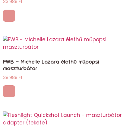
33.989
Ft
FWB – Michelle Lazara élethű műpopsi
maszturbátor
38.989
Ft