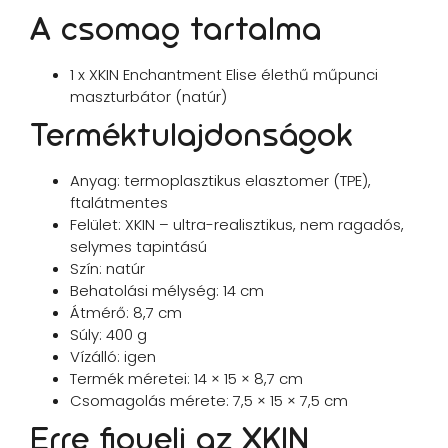
A csomag tartalma
1 x XKIN Enchantment Elise élethű műpunci
maszturbátor (natúr)
Terméktulajdonságok
Anyag: termoplasztikus elasztomer (TPE),
ftalátmentes
Felület: XKIN – ultra-realisztikus, nem ragadós,
selymes tapintású
Szín: natúr
Behatolási mélység: 14 cm
Átmérő: 8,7 cm
Súly: 400 g
Vízálló: igen
Termék méretei: 14 × 15 × 8,7 cm
Csomagolás mérete: 7,5 × 15 × 7,5 cm
Erre figyelj az XKIN