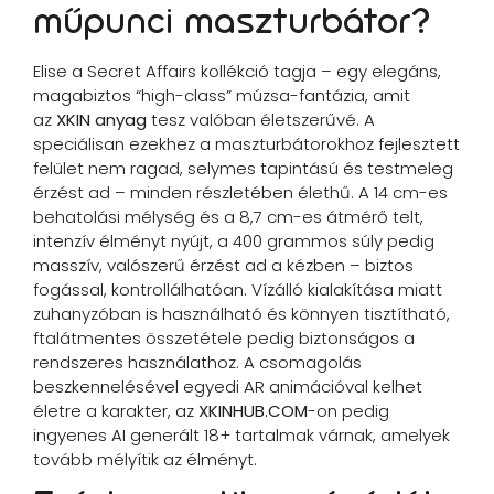
műpunci maszturbátor?
Elise a Secret Affairs kollékció tagja – egy elegáns,
magabiztos “high-class” múzsa-fantázia, amit
az
XKIN anyag
tesz valóban életszerűvé. A
speciálisan ezekhez a maszturbátorokhoz fejlesztett
felület nem ragad, selymes tapintású és testmeleg
érzést ad – minden részletében élethű. A 14 cm-es
behatolási mélység és a 8,7 cm-es átmérő telt,
intenzív élményt nyújt, a 400 grammos súly pedig
masszív, valószerű érzést ad a kézben – biztos
fogással, kontrollálhatóan. Vízálló kialakítása miatt
zuhanyzóban is használható és könnyen tisztítható,
ftalátmentes összetétele pedig biztonságos a
rendszeres használathoz. A csomagolás
beszkennelésével egyedi AR animációval kelhet
életre a karakter, az
XKINHUB.COM
-on pedig
ingyenes AI generált 18+ tartalmak várnak, amelyek
tovább mélyítik az élményt.