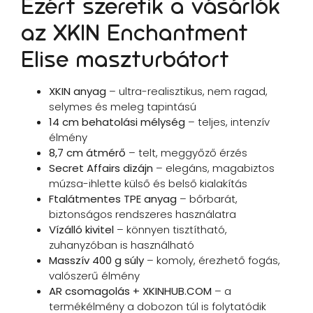
Ezért szeretik a vásárlók
az XKIN Enchantment
Elise maszturbátort
XKIN anyag
– ultra-realisztikus, nem ragad,
selymes és meleg tapintású
14 cm behatolási mélység
– teljes, intenzív
élmény
8,7 cm átmérő
– telt, meggyőző érzés
Secret Affairs dizájn
– elegáns, magabiztos
múzsa-ihlette külső és belső kialakítás
Ftalátmentes TPE anyag
– bőrbarát,
biztonságos rendszeres használatra
Vízálló kivitel
– könnyen tisztítható,
zuhanyzóban is használható
Masszív 400 g súly
– komoly, érezhető fogás,
valószerű élmény
AR csomagolás + XKINHUB.COM
– a
termékélmény a dobozon túl is folytatódik