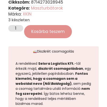
Cikkszám:
8714273028945
Kategóra:
Maszturbátorok
Márka:
XKIN
3 készleten
Kosárba teszem
Diszkrét csomagolás
A rendelésed
Selora Logistics Kft.
-től
érkezik majd,
diszkrét csomagolásban
, egy
egyszerű, jelöletlen papírdobozban.
Fontos
kiemelni, hogy a csomagon sem a
weboldal neve (
Női Boldogság
)
, sem pedig
a csomag tartalmára utaló információ
nem
fog szerepelni
. Így biztos lehetsz benne,
hogy a rendelésed teljes mértékben
bizalmas marad.