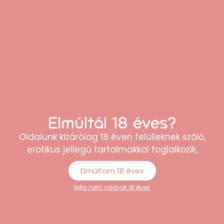
termék pontosan olyan, mint a leírásban,
teljesen elégedett vagyok.”
Anna
Elmúltál 18 éves?
Oldalunk kizárólag 18 éven felülieknek szóló,
erotikus jellegű tartalmakkal foglalkozik,
“Könnyen átlátható webshop, sokféle
Elmúltam 18 éves
termék közül lehet választani. A rendelés
Még nem vagyok 18 éves
egyszerű volt, és minden rendben
megérkezett.”
Péter