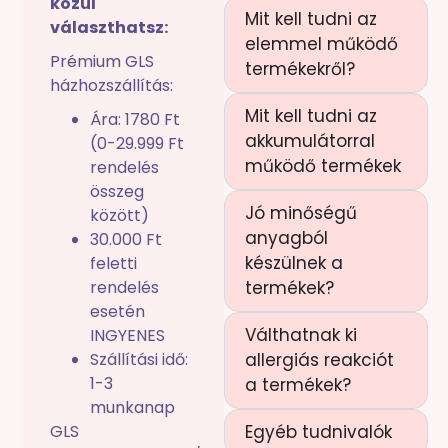
közül
Mit kell tudni az
választhatsz:
elemmel működő
Prémium GLS
termékekről?
házhozszállítás:
Mit kell tudni az
Ára: 1780 Ft
akkumulátorral
(0-29.999 Ft
működő termékek
rendelés
összeg
Jó minőségű
között)
anyagból
30.000 Ft
készülnek a
feletti
rendelés
termékek?
esetén
Válthatnak ki
INGYENES
Szállítási idő:
allergiás reakciót
1-3
a termékek?
munkanap
GLS
Egyéb tudnivalók