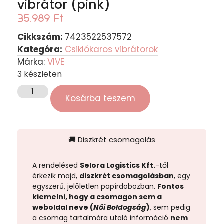
vibrátor (pink)
35.989
Ft
Cikkszám:
7423522537572
Kategóra:
Csiklókaros vibrátorok
Márka:
VIVE
3 készleten
Kosárba teszem
🚚 Diszkrét csomagolás
A rendelésed
Selora Logistics Kft.
-től
érkezik majd,
diszkrét csomagolásban
, egy
egyszerű, jelöletlen papírdobozban.
Fontos
kiemelni, hogy a csomagon sem a
weboldal neve (
Női Boldogság
)
, sem pedig
a csomag tartalmára utaló információ
nem