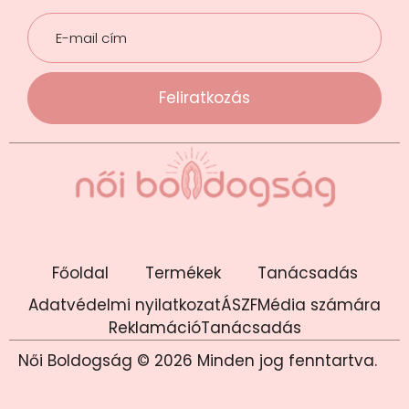
Feliratkozás
Főoldal
Termékek
Tanácsadás
Adatvédelmi nyilatkozat
ÁSZF
Média számára
Reklamáció
Tanácsadás
Női Boldogság © 2026 Minden jog fenntartva.