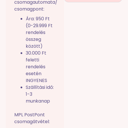
csomagautomata/
csomagpont:
Ára: 950 Ft
(0-29.999 Ft
rendelés
összeg
között)
30.000 Ft
feletti
rendelés
esetén
INGYENES
Szállítási idő:
1-3
munkanap
MPL PostPont
csomagátvétel: