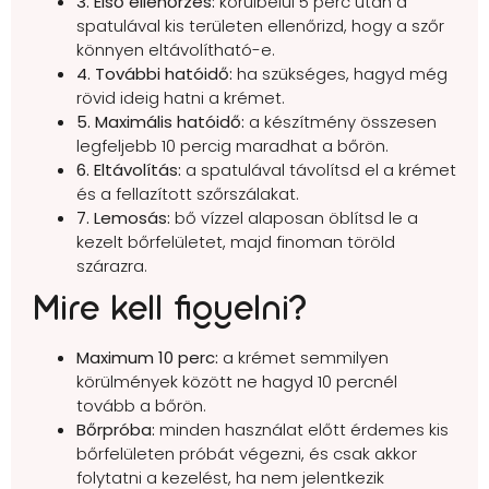
3. Első ellenőrzés:
körülbelül 5 perc után a
spatulával kis területen ellenőrizd, hogy a szőr
könnyen eltávolítható-e.
4. További hatóidő:
ha szükséges, hagyd még
rövid ideig hatni a krémet.
5. Maximális hatóidő:
a készítmény összesen
legfeljebb 10 percig maradhat a bőrön.
6. Eltávolítás:
a spatulával távolítsd el a krémet
és a fellazított szőrszálakat.
7. Lemosás:
bő vízzel alaposan öblítsd le a
kezelt bőrfelületet, majd finoman töröld
szárazra.
Mire kell figyelni?
Maximum 10 perc:
a krémet semmilyen
körülmények között ne hagyd 10 percnél
tovább a bőrön.
Bőrpróba:
minden használat előtt érdemes kis
bőrfelületen próbát végezni, és csak akkor
folytatni a kezelést, ha nem jelentkezik