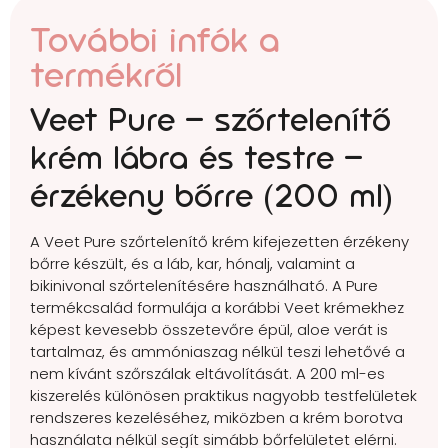
További infók a
termékről
Veet Pure – szőrtelenítő
krém lábra és testre –
érzékeny bőrre (200 ml)
A Veet Pure szőrtelenítő krém kifejezetten érzékeny
bőrre készült, és a láb, kar, hónalj, valamint a
bikinivonal szőrtelenítésére használható. A Pure
termékcsalád formulája a korábbi Veet krémekhez
képest kevesebb összetevőre épül, aloe verát is
tartalmaz, és ammóniaszag nélkül teszi lehetővé a
nem kívánt szőrszálak eltávolítását. A 200 ml-es
kiszerelés különösen praktikus nagyobb testfelületek
rendszeres kezeléséhez, miközben a krém borotva
használata nélkül segít simább bőrfelületet elérni.