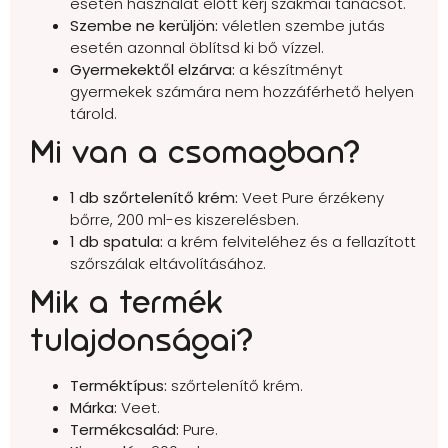
esetén használat előtt kérj szakmai tanácsot.
Szembe ne kerüljön:
véletlen szembe jutás
esetén azonnal öblítsd ki bő vízzel.
Gyermekektől elzárva:
a készítményt
gyermekek számára nem hozzáférhető helyen
tárold.
Mi van a csomagban?
1 db szőrtelenítő krém:
Veet Pure érzékeny
bőrre, 200 ml-es kiszerelésben.
1 db spatula:
a krém felviteléhez és a fellazított
szőrszálak eltávolításához.
Mik a termék
tulajdonságai?
Terméktípus:
szőrtelenítő krém.
Márka:
Veet.
Termékcsalád:
Pure.