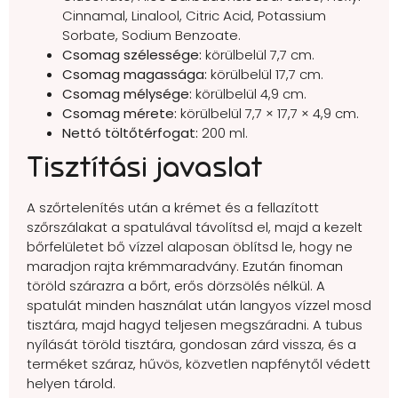
Cinnamal, Linalool, Citric Acid, Potassium
Sorbate, Sodium Benzoate.
Csomag szélessége:
körülbelül 7,7 cm.
Csomag magassága:
körülbelül 17,7 cm.
Csomag mélysége:
körülbelül 4,9 cm.
Csomag mérete:
körülbelül 7,7 × 17,7 × 4,9 cm.
Nettó töltőtérfogat:
200 ml.
Tisztítási javaslat
A szőrtelenítés után a krémet és a fellazított
szőrszálakat a spatulával távolítsd el, majd a kezelt
bőrfelületet bő vízzel alaposan öblítsd le, hogy ne
maradjon rajta krémmaradvány. Ezután finoman
töröld szárazra a bőrt, erős dörzsölés nélkül. A
spatulát minden használat után langyos vízzel mosd
tisztára, majd hagyd teljesen megszáradni. A tubus
nyílását töröld tisztára, gondosan zárd vissza, és a
terméket száraz, hűvös, közvetlen napfénytől védett
helyen tárold.