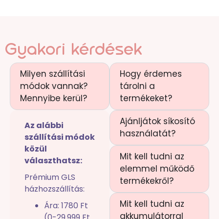
Gyakori kérdések
Milyen szállítási
Hogy érdemes
módok vannak?
tárolni a
Mennyibe kerül?
termékeket?
Ajánljátok síkosító
Az alábbi
használatát?
szállítási módok
közül
Mit kell tudni az
választhatsz:
elemmel működő
Prémium GLS
termékekről?
házhozszállítás:
Mit kell tudni az
Ára: 1780 Ft
akkumulátorral
(0-29.999 Ft