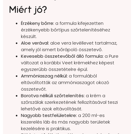
Miért jó?
Érzékeny bőrre:
a formula kifejezetten
érzékenyebb bőrtípus szőrtelenítéséhez
készült.
Aloe verával:
aloe vera levéllevet tartalmaz,
amely jól ismert bőrápoló összetevő.
Kevesebb összetevőből álló formula:
a Pure
változat a korábbi Veet krémekhez képest
egyszerűbb összetételre épül.
Ammóniaszag nélkül:
a formulából
eltávolították az ammóniaszagot okozó
összetevőt.
Borotva nélküli szőrtelenítés:
a krém a
szőrszálak szerkezetének fellazításával teszi
lehetővé azok eltávolítását.
Nagyobb testfelületekre:
a 200 ml-es
kiszerelés láb és más nagyobb területek
kezelésére is praktikus.