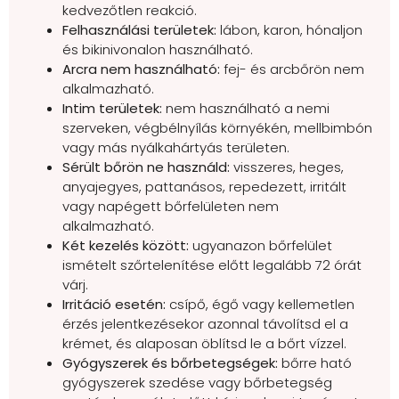
kedvezőtlen reakció.
Felhasználási területek:
lábon, karon, hónaljon
és bikinivonalon használható.
Arcra nem használható:
fej- és arcbőrön nem
alkalmazható.
Intim területek:
nem használható a nemi
szerveken, végbélnyílás környékén, mellbimbón
vagy más nyálkahártyás területen.
Sérült bőrön ne használd:
visszeres, heges,
anyajegyes, pattanásos, repedezett, irritált
vagy napégett bőrfelületen nem
alkalmazható.
Két kezelés között:
ugyanazon bőrfelület
ismételt szőrtelenítése előtt legalább 72 órát
várj.
Irritáció esetén:
csípő, égő vagy kellemetlen
érzés jelentkezésekor azonnal távolítsd el a
krémet, és alaposan öblítsd le a bőrt vízzel.
Gyógyszerek és bőrbetegségek:
bőrre ható
gyógyszerek szedése vagy bőrbetegség