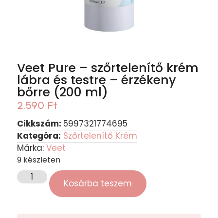
Veet Pure – szőrtelenítő krém
lábra és testre – érzékeny
bőrre (200 ml)
2.590
Ft
Cikkszám:
5997321774695
Kategóra:
Szőrtelenítő Krém
Márka:
Veet
9 készleten
Kosárba teszem