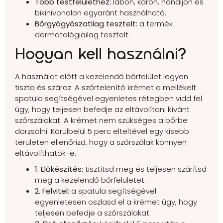
Több testfelülethez:
lábon, karon, hónaljon és
bikinivonalon egyaránt használható.
Bőrgyógyászatilag tesztelt:
a termék
dermatológiailag tesztelt.
Hogyan kell használni?
A használat előtt a kezelendő bőrfelület legyen
tiszta és száraz. A szőrtelenítő krémet a mellékelt
spatula segítségével egyenletes rétegben vidd fel
úgy, hogy teljesen befedje az eltávolítani kívánt
szőrszálakat. A krémet nem szükséges a bőrbe
dörzsölni. Körülbelül 5 perc elteltével egy kisebb
területen ellenőrizd, hogy a szőrszálak könnyen
eltávolíthatók-e.
1. Előkészítés:
tisztítsd meg és teljesen szárítsd
meg a kezelendő bőrfelületet.
2. Felvitel:
a spatula segítségével
egyenletesen oszlasd el a krémet úgy, hogy
teljesen befedje a szőrszálakat.