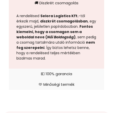
🚚 Diszkrét csomagolás
A rendelésed
Selora Logistics Kft.
-től
érkezik majd,
diszkrét csomagolásban
, egy
egyszerű, jelöletlen papírdobozban.
Fontos
kiemelni, hogy a csomagon sem a
weboldal neve (
Női Boldogság
)
, sem pedig
a csomag tartalmára utaló információ
nem
fog szerepelni
. Így biztos lehetsz benne,
hogy a rendelésed teljes mértékben
bizalmas marad.
💵 100% garancia
🫶 Minőségi termék