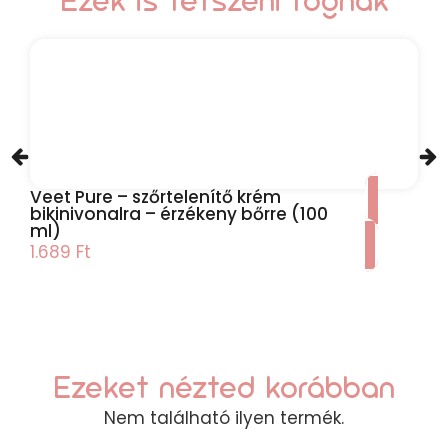
Ezek is tetszeni fognak
Veet Pure – szőrtelenítő krém
bikinivonalra – érzékeny bőrre (100
ml)
1.689
Ft
Ezeket nézted korábban
Nem található ilyen termék.