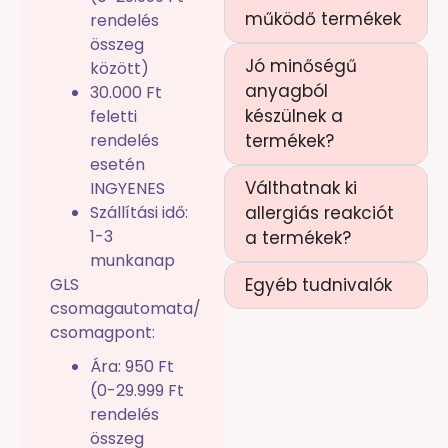
működő termékek
rendelés
összeg
Jó minőségű
között)
anyagból
30.000 Ft
készülnek a
feletti
rendelés
termékek?
esetén
Válthatnak ki
INGYENES
Szállítási idő:
allergiás reakciót
1-3
a termékek?
munkanap
GLS
Egyéb tudnivalók
csomagautomata/
csomagpont:
Ára: 950 Ft
(0-29.999 Ft
rendelés
összeg