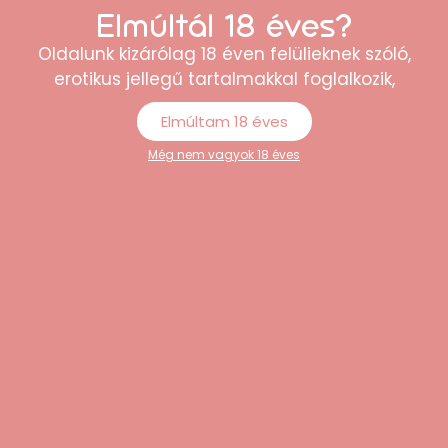
Elmúltál 18 éves?
Oldalunk kizárólag 18 éven felülieknek szóló,
erotikus jellegű tartalmakkal foglalkozik,
“Minőségi termékek és korrekt árak. Külön
Elmúltam 18 éves
tetszett, hogy minden kérdésemre
Még nem vagyok 18 éves
gyorsan választ kaptam az
ügyfélszolgálattól.”
Erika