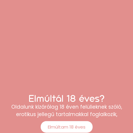
Elmúltál 18 éves?
Oldalunk kizárólag 18 éven felülieknek szóló,
A szürke ötven árnyalata – csukló bilincs (2 db)
erotikus jellegű tartalmakkal foglalkozik,
8.790
Ft
Elmúltam 18 éves