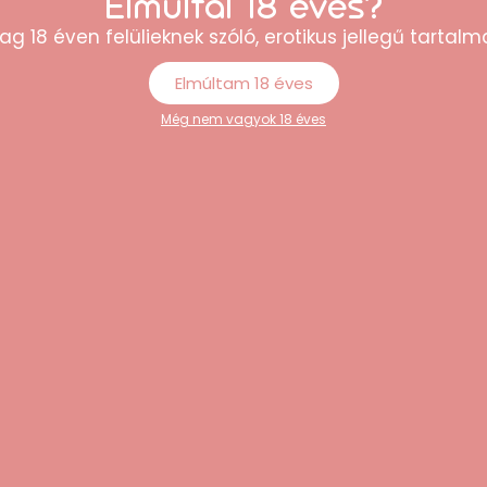
Elmúltál 18 éves?
ag 18 éven felülieknek szóló, erotikus jellegű tartalma
Elmúltam 18 éves
Még nem vagyok 18 éves
ítása nem lehetséges és nem ajánlott. Használat után a hely