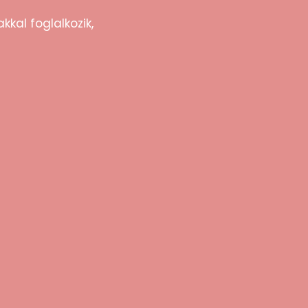
kkal foglalkozik,
i hulladékkezelési előírásoknak megfelelően