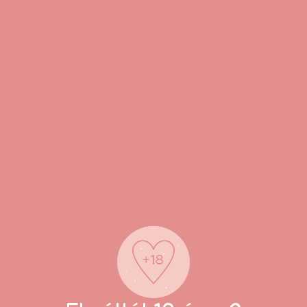
ás sértetlenségét.
j.
ég esetén nem ajánlott.
 használd.
 napfénytől védve.
?
nságai?
mm