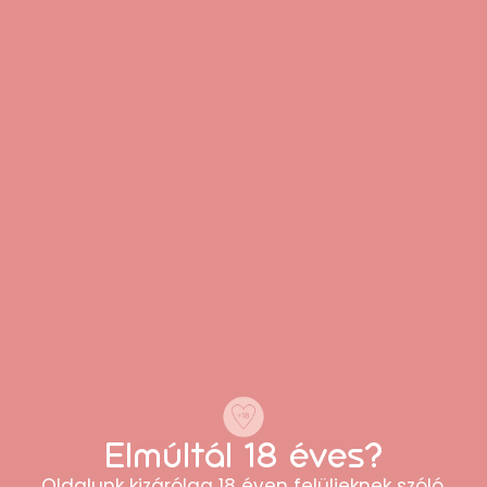
Ezt mondja, aki már vásárolt
tőlünk
“Gyors szállítás, diszkrét csomagolás! A
termék pontosan olyan, mint a leírásban,
teljesen elégedett vagyok.”
Anna
Elmúltál 18 éves?
Oldalunk kizárólag 18 éven felülieknek szóló,