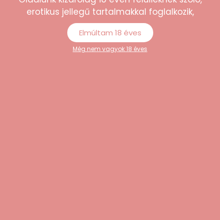
erotikus jellegű tartalmakkal foglalkozik,
Elmúltam 18 éves
Még nem vagyok 18 éves
“Könnyen átlátható webshop, sokféle
termék közül lehet választani. A rendelés
egyszerű volt, és minden rendben
megérkezett.”
Péter