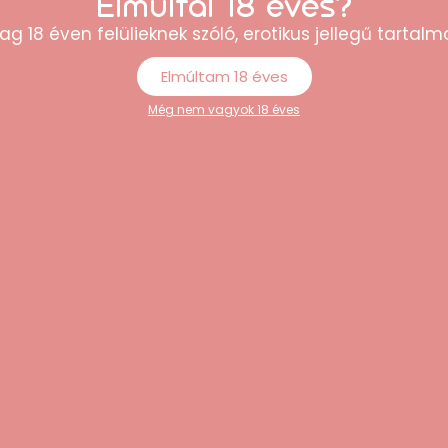
Elmúltál 18 éves?
ködik.
ag 18 éven felülieknek szóló, erotikus jellegű tartalma
eszköz irányítását, így irányítva vágyaitokat, miközben látj
szási listád vagy kedvenc zenéid ritmusára.
Elmúltam 18 éves
at hozhatsz létre érintéssel, emberi hanggal és külső zajokka
Még nem vagyok 18 éves
lékelt mágneses USB-kábelnek köszönhetően.
lálható, két kis fémponttal jelölve.
fonról
olat
30 percig, max. 1 m mélységig)