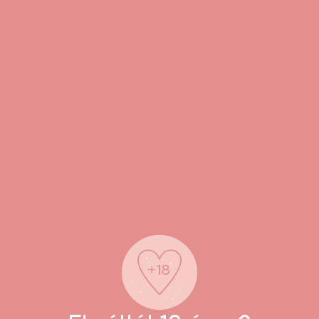
z elemekkel
rmékhez
n tisztítsd meg és fertőtlenítsd
vagy Apple okostelefonnal, táblagéppel és Apple Watch-csal
rintkezzen más termékekkel
tort a hüvelybe úgy, hogy a csiklókar felfelé és feléd álljon.
zdulatokkal, majd hatolj be teljesen, és állítsd be a csiklóka
 szét a nagyajkakat, hogy a kar közvetlenül érintkezzen a csi
a rezgéseket.
csológombot a készülék be- és kikapcsolásához. Miután a 
l, a csiklókar motorját pedig a hullámokkal jelölt gombbal leh
észenléti módba állítottad a készüléket, a vibrátor okostel
k: