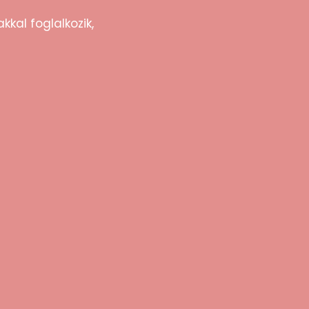
kkal foglalkozik,
átok egymást.
l.