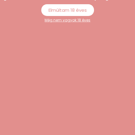
Elmúltam 18 éves
tt
Még nem vagyok 18 éves
kelyhet meleg vízzel és enyhe, illatanyagmentes tisztítószerr
raz, tiszta helyen, a mellékelt tárolózsákban tartsd.