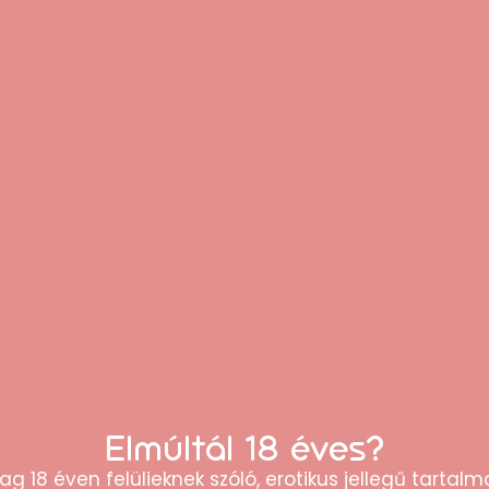
i?
lizálni szükséges. Összehajtott állapotban helyezd fel, majd h
i a menstruációs folyadékot, amelyet rendszeresen ki kell ürí
 elején sterilizáld.
nálati útmutató szerint.
lhelyezésre.
sz, távolítsd el és ellenőrizd a pozícióját.
 készült.
?
ly
hely
Elmúltál 18 éves?
ai
ag 18 éven felülieknek szóló, erotikus jellegű tartalma