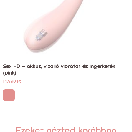
Sex HD – akkus, vízálló vibrátor és ingerkerék
(pink)
14.990
Ft
Ezeket nézted korábban