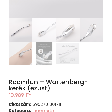
Roomfun – Wartenberg-
kerék (ezüst)
10.989
Ft
Cikkszám:
6952701801711
Kategóra:
Ingerkerék