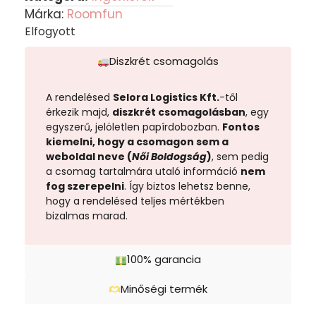
Márka:
Roomfun
Elfogyott
Diszkrét csomagolás
A rendelésed
Selora Logistics Kft.
-től
érkezik majd,
diszkrét csomagolásban
, egy
egyszerű, jelöletlen papírdobozban.
Fontos
kiemelni, hogy a csomagon sem a
weboldal neve (
Női Boldogság
)
, sem pedig
a csomag tartalmára utaló információ
nem
fog szerepelni
. Így biztos lehetsz benne,
hogy a rendelésed teljes mértékben
bizalmas marad.
100% garancia
Minőségi termék