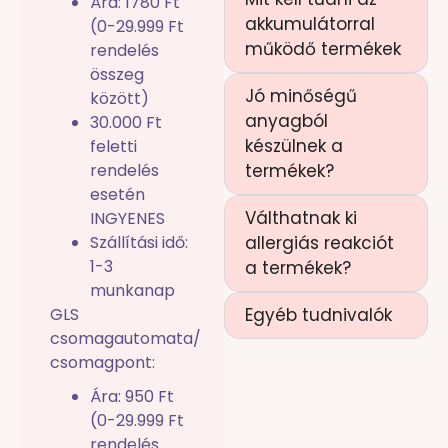
Ára: 1780 Ft
akkumulátorral
(0-29.999 Ft
működő termékek
rendelés
összeg
Jó minőségű
között)
anyagból
30.000 Ft
készülnek a
feletti
rendelés
termékek?
esetén
Válthatnak ki
INGYENES
Szállítási idő:
allergiás reakciót
1-3
a termékek?
munkanap
GLS
Egyéb tudnivalók
csomagautomata/
csomagpont:
Ára: 950 Ft
(0-29.999 Ft
rendelés