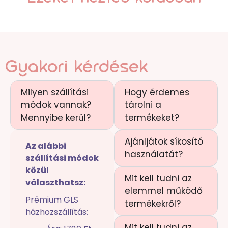
Gyakori kérdések
Milyen szállítási
Hogy érdemes
módok vannak?
tárolni a
Mennyibe kerül?
termékeket?
Ajánljátok síkosító
Az alábbi
használatát?
szállítási módok
közül
Mit kell tudni az
választhatsz:
elemmel működő
Prémium GLS
termékekről?
házhozszállítás:
Mit kell tudni az