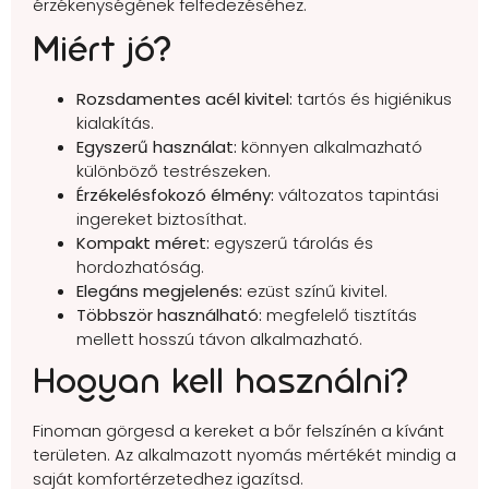
érzékenységének felfedezéséhez.
Miért jó?
Rozsdamentes acél kivitel:
tartós és higiénikus
kialakítás.
Egyszerű használat:
könnyen alkalmazható
különböző testrészeken.
Érzékelésfokozó élmény:
változatos tapintási
ingereket biztosíthat.
Kompakt méret:
egyszerű tárolás és
hordozhatóság.
Elegáns megjelenés:
ezüst színű kivitel.
Többször használható:
megfelelő tisztítás
mellett hosszú távon alkalmazható.
Hogyan kell használni?
Finoman görgesd a kereket a bőr felszínén a kívánt
területen. Az alkalmazott nyomás mértékét mindig a
saját komfortérzetedhez igazítsd.