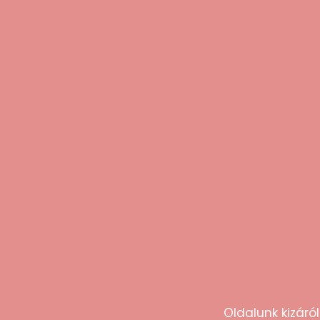
Ezt mo
“Gyors szállítás, diszkrét csomagolás! A
termék pontosan olyan, mint a
leírásban, teljesen elégedett vagyok.”
Anna
Oldalunk kizáról