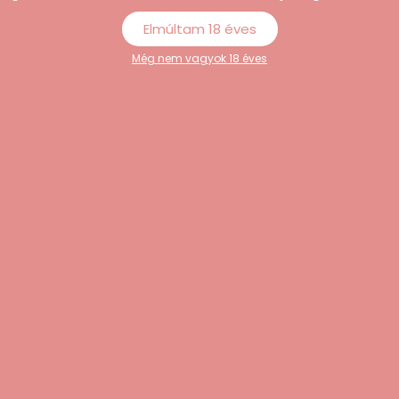
Elmúltam 18 éves
Még nem vagyok 18 éves
y For Her G-
LELO – INA Thrust lökő
Pulse Pro –
nyuszivibrátor (lila)
karos vibrátor
134.990
Ft
9
Ft