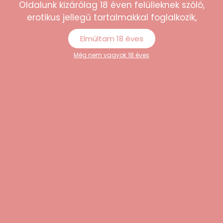
Oldalunk kizárólag 18 éven felülieknek szóló,
erotikus jellegű tartalmakkal foglalkozik,
Elmúltam 18 éves
Még nem vagyok 18 éves
Ezek is tetszeni fognak