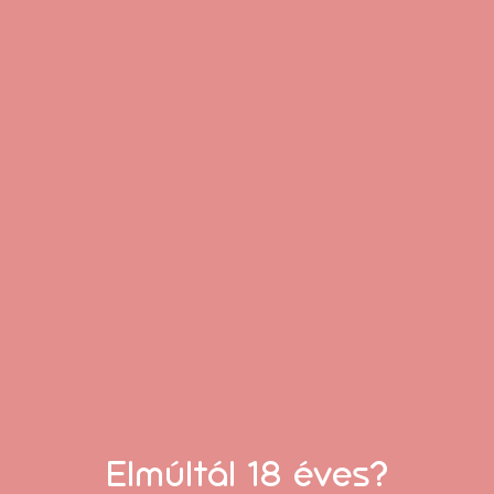
“Minőségi termékek és korrekt árak. Külön
tetszett, hogy minden kérdésemre
gyorsan választ kaptam az
ügyfélszolgálattól.”
Erika
Elmúltál 18 éves?