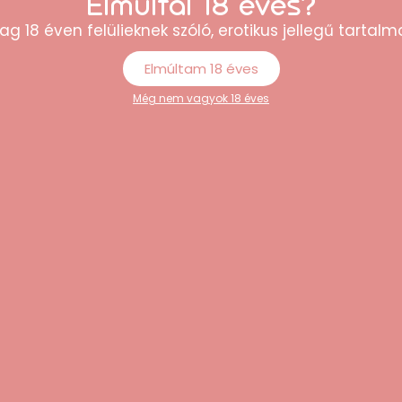
Elmúltál 18 éves?
g alaposan tisztítsd meg.
ag 18 éven felülieknek szóló, erotikus jellegű tartalma
ve, száraz és hűvös helyen tárold.
?
Elmúltam 18 éves
Még nem vagyok 18 éves
tor fekete színben.
nságai?
rozó férfiaknak.
 gáttájék.
 L-alakú forma.