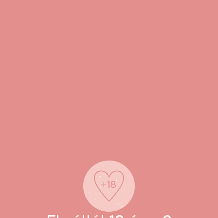
 működik, ezért nem szükséges elemeket vásárolni hozzá.
i?
 Backie vibrátort, majd alaposan tisztítsd meg. Vigyél fel bős
yékére. Lazíts, majd az ívelt stimuláló részt lassan és foko
radjanak a testen kívül. Bekapcsolás után a vezérlőgomb se
l kezdeni, majd fokozatosan kipróbálni a különböző program
, amely kényelmes.
sználj bőséges mennyiségű vízbázisú síkosítót.
góvása érdekében szilikonbázisú síkosító használata nem aján
óvatosan helyezd be, különösen az első használatok során.
etlenség esetén azonnal hagyd abba a használatot.
ló, ezért ne merítsd vízbe, és tisztításkor ne kerüljön víz az
éket csatlakoztass a töltőkábelhez.
őtt ellenőrizd a szilikonfelület épségét.