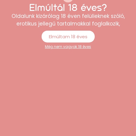
Elmúltál 18 éves?
“Gyors szállítás, diszkrét csomagolás! A
Oldalunk kizárólag 18 éven felülieknek szóló,
termék pontosan olyan, mint a leírásban,
erotikus jellegű tartalmakkal foglalkozik,
teljesen elégedett vagyok.”
Elmúltam 18 éves
Anna
Még nem vagyok 18 éves
“Könnyen átlátható webshop, sokféle
termék közül lehet választani. A rendelés
egyszerű volt, és minden rendben