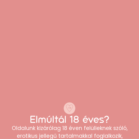
“Minőségi termékek és korrekt árak. Külön
tetszett, hogy minden kérdésemre
gyorsan választ kaptam az
ügyfélszolgálattól.”
Erika
Elmúltál 18 éves?
Oldalunk kizárólag 18 éven felülieknek szóló,
erotikus jellegű tartalmakkal foglalkozik,