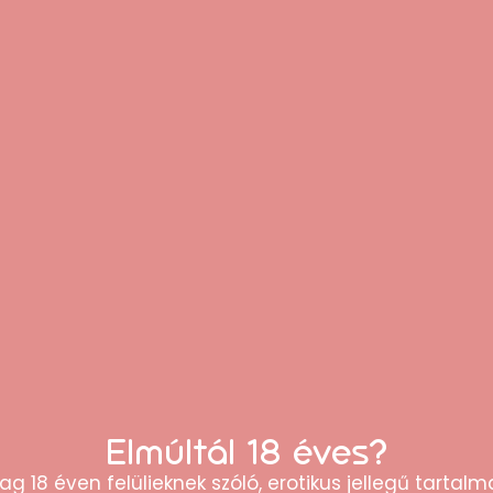
ló érintkezést.
lmazd.
l védve tárold.
 közelében ne használd.
?
m nőknek
ai
Elmúltál 18 éves?
ns jegyek kombinációja
ag 18 éven felülieknek szóló, erotikus jellegű tartalma