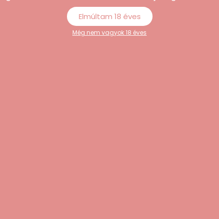
Elmúltam 18 éves
Még nem vagyok 18 éves
nálat után a kupakot mindig gondosan zárd vissza. A terméket
 illat minősége hosszabb ideig megőrizhető legyen.
dja, aki már vásárolt