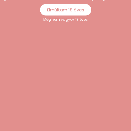
Elmúltam 18 éves
Még nem vagyok 18 éves
nálat után a kupakot mindig gondosan zárd vissza. A terméket
 illat minősége hosszabb ideig megőrizhető legyen.
dja, aki már vásárolt