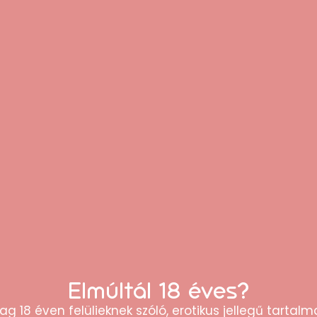
ló érintkezést.
lmazd.
l védve tárold.
 közelében ne használd.
?
nek
ai
Elmúltál 18 éves?
ns jegyek kombinációja
ag 18 éven felülieknek szóló, erotikus jellegű tartalma