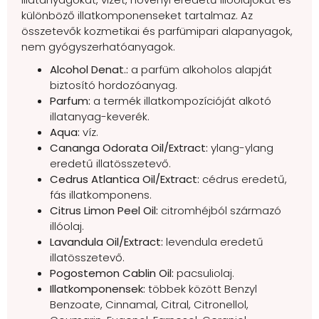
különböző illatkomponenseket tartalmaz. Az
összetevők kozmetikai és parfümipari alapanyagok,
nem gyógyszerhatóanyagok.
Alcohol Denat.:
a parfüm alkoholos alapját
biztosító hordozóanyag.
Parfum:
a termék illatkompozícióját alkotó
illatanyag-keverék.
Aqua:
víz.
Cananga Odorata Oil/Extract:
ylang-ylang
eredetű illatösszetevő.
Cedrus Atlantica Oil/Extract:
cédrus eredetű,
fás illatkomponens.
Citrus Limon Peel Oil:
citromhéjból származó
illóolaj.
Lavandula Oil/Extract:
levendula eredetű
illatösszetevő.
Pogostemon Cablin Oil:
pacsuliolaj.
Illatkomponensek:
többek között Benzyl
Benzoate, Cinnamal, Citral, Citronellol,