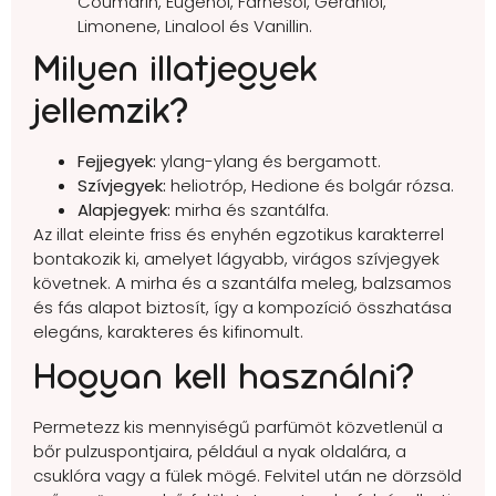
Coumarin, Eugenol, Farnesol, Geraniol,
Limonene, Linalool és Vanillin.
Milyen illatjegyek
jellemzik?
Fejjegyek:
ylang-ylang és bergamott.
Szívjegyek:
heliotróp, Hedione és bolgár rózsa.
Alapjegyek:
mirha és szantálfa.
Az illat eleinte friss és enyhén egzotikus karakterrel
bontakozik ki, amelyet lágyabb, virágos szívjegyek
követnek. A mirha és a szantálfa meleg, balzsamos
és fás alapot biztosít, így a kompozíció összhatása
elegáns, karakteres és kifinomult.
Hogyan kell használni?
Permetezz kis mennyiségű parfümöt közvetlenül a
bőr pulzuspontjaira, például a nyak oldalára, a
csuklóra vagy a fülek mögé. Felvitel után ne dörzsöld