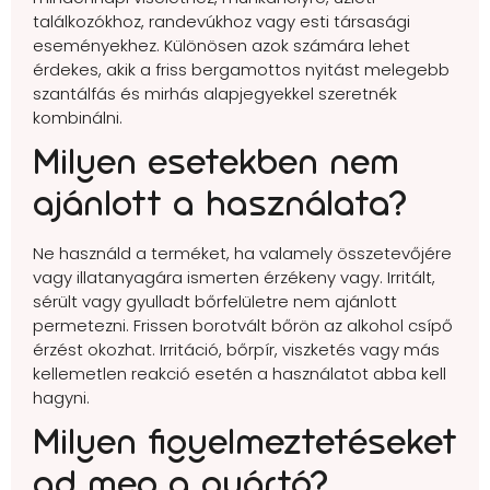
találkozókhoz, randevúkhoz vagy esti társasági
eseményekhez. Különösen azok számára lehet
érdekes, akik a friss bergamottos nyitást melegebb
szantálfás és mirhás alapjegyekkel szeretnék
kombinálni.
Milyen esetekben nem
ajánlott a használata?
Ne használd a terméket, ha valamely összetevőjére
vagy illatanyagára ismerten érzékeny vagy. Irritált,
sérült vagy gyulladt bőrfelületre nem ajánlott
permetezni. Frissen borotvált bőrön az alkohol csípő
érzést okozhat. Irritáció, bőrpír, viszketés vagy más
kellemetlen reakció esetén a használatot abba kell
hagyni.
Milyen figyelmeztetéseket
ad meg a gyártó?