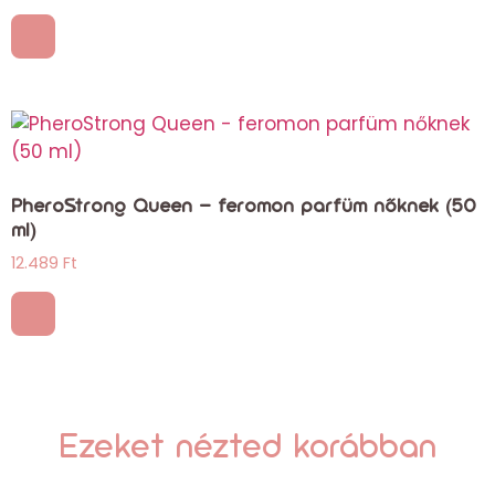
PheroStrong Queen – feromon parfüm nőknek (50
ml)
12.489
Ft
Ezeket nézted korábban