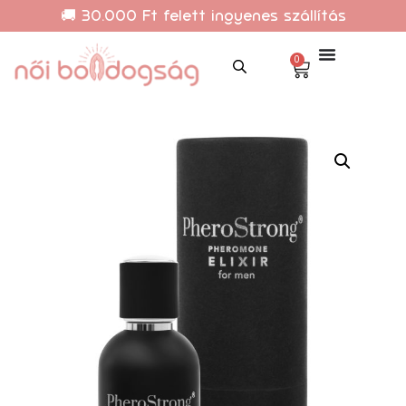
🚚 30.000 Ft felett ingyenes szállítás
0