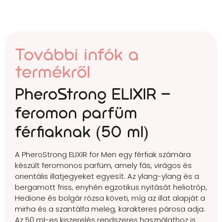
További infók a
termékről
PheroStrong ELIXIR –
feromon parfüm
férfiaknak (50 ml)
A PheroStrong ELIXIR for Men egy férfiak számára
készült feromonos parfüm, amely fás, virágos és
orientális illatjegyeket egyesít. Az ylang-ylang és a
bergamott friss, enyhén egzotikus nyitását heliotróp,
Hedione és bolgár rózsa követi, míg az illat alapját a
mirha és a szantálfa meleg, karakteres párosa adja.
Az 50 ml-es kiszerelés rendszeres használathoz is