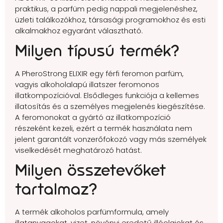
praktikus, a parfüm pedig nappali megjelenéshez,
üzleti találkozókhoz, társasági programokhoz és esti
alkalmakhoz egyaránt választható.
Milyen típusú termék?
A PheroStrong ELIXIR egy férfi feromon parfüm,
vagyis alkoholalapú illatszer feromonos
illatkompozícióval. Elsődleges funkciója a kellemes
illatosítás és a személyes megjelenés kiegészítése.
A feromonokat a gyártó az illatkompozíció
részeként kezeli, ezért a termék használata nem
jelent garantált vonzerőfokozó vagy más személyek
viselkedését meghatározó hatást.
Milyen összetevőket
tartalmaz?
A termék alkoholos parfümformula, amely
illatanyagokat, vizet, növényi eredetű illóolajokat és