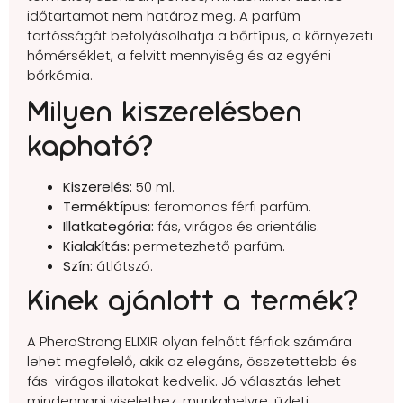
időtartamot nem határoz meg. A parfüm
tartósságát befolyásolhatja a bőrtípus, a környezeti
hőmérséklet, a felvitt mennyiség és az egyéni
bőrkémia.
Milyen kiszerelésben
kapható?
Kiszerelés:
50 ml.
Terméktípus:
feromonos férfi parfüm.
Illatkategória:
fás, virágos és orientális.
Kialakítás:
permetezhető parfüm.
Szín:
átlátszó.
Kinek ajánlott a termék?
A PheroStrong ELIXIR olyan felnőtt férfiak számára
lehet megfelelő, akik az elegáns, összetettebb és
fás-virágos illatokat kedvelik. Jó választás lehet
mindennapi viselethez, munkahelyre, üzleti