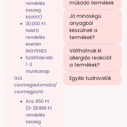
működő termékek
rendelés
összeg
Jó minőségű
között)
anyagból
30.000 Ft
készülnek a
feletti
rendelés
termékek?
esetén
Válthatnak ki
INGYENES
Szállítási idő:
allergiás reakciót
1-3
a termékek?
munkanap
GLS
Egyéb tudnivalók
csomagautomata/
csomagpont:
Ára: 950 Ft
(0-29.999 Ft
rendelés
összeg