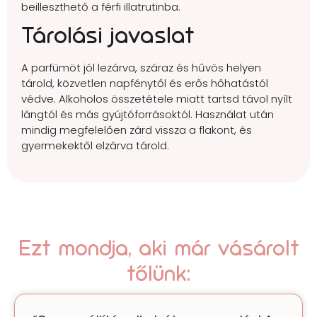
beilleszthető a férfi illatrutinba.
Tárolási javaslat
A parfümöt jól lezárva, száraz és hűvös helyen
tárold, közvetlen napfénytől és erős hőhatástól
védve. Alkoholos összetétele miatt tartsd távol nyílt
lángtól és más gyújtóforrásoktól. Használat után
mindig megfelelően zárd vissza a flakont, és
gyermekektől elzárva tárold.
Ezt mondja, aki már vásárolt
tőlünk: