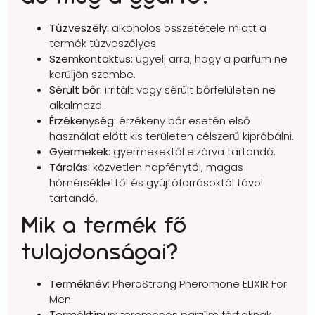
Tűzveszély:
alkoholos összetétele miatt a
termék tűzveszélyes.
Szemkontaktus:
ügyelj arra, hogy a parfüm ne
kerüljön szembe.
Sérült bőr:
irritált vagy sérült bőrfelületen ne
alkalmazd.
Érzékenység:
érzékeny bőr esetén első
használat előtt kis területen célszerű kipróbálni.
Gyermekek:
gyermekektől elzárva tartandó.
Tárolás:
közvetlen napfénytől, magas
hőmérséklettől és gyújtóforrásoktól távol
tartandó.
Mik a termék fő
tulajdonságai?
Terméknév:
PheroStrong Pheromone ELIXIR For
Men.
Terméktípus:
feromonos parfüm férfiaknak.