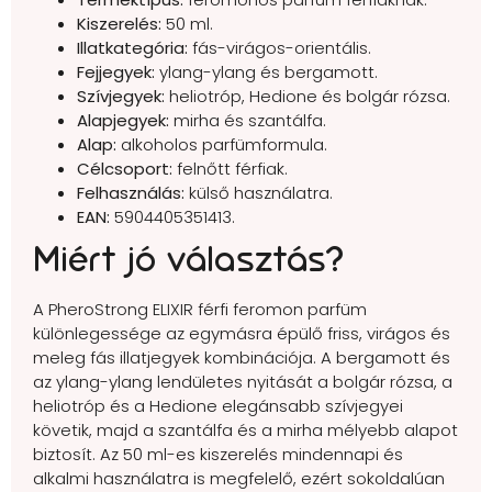
Kiszerelés:
50 ml.
Illatkategória:
fás-virágos-orientális.
Fejjegyek:
ylang-ylang és bergamott.
Szívjegyek:
heliotróp, Hedione és bolgár rózsa.
Alapjegyek:
mirha és szantálfa.
Alap:
alkoholos parfümformula.
Célcsoport:
felnőtt férfiak.
Felhasználás:
külső használatra.
EAN:
5904405351413.
Miért jó választás?
A PheroStrong ELIXIR férfi feromon parfüm
különlegessége az egymásra épülő friss, virágos és
meleg fás illatjegyek kombinációja. A bergamott és
az ylang-ylang lendületes nyitását a bolgár rózsa, a
heliotróp és a Hedione elegánsabb szívjegyei
követik, majd a szantálfa és a mirha mélyebb alapot
biztosít. Az 50 ml-es kiszerelés mindennapi és
alkalmi használatra is megfelelő, ezért sokoldalúan