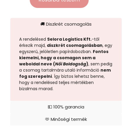
🚚 Diszkrét csomagolás
A rendelésed
Selora Logistics Kft.
-től
érkezik majd,
diszkrét csomagolásban
, egy
egyszerű, jelöletlen papírdobozban.
Fontos
kiemelni, hogy a csomagon sem a
weboldal neve (
Női Boldogság
)
, sem pedig
a csomag tartalmára utaló információ
nem
fog szerepelni
. Így biztos lehetsz benne,
hogy a rendelésed teljes mértékben
bizalmas marad.
💵 100% garancia
🫶 Minőségi termék