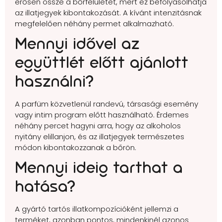
erősen össze a bőrfelületet, mert ez befolyásolhatja
az illatjegyek kibontakozását. A kívánt intenzitásnak
megfelelően néhány permet alkalmazható.
Mennyi idővel az
együttlét előtt ajánlott
használni?
A parfüm közvetlenül randevú, társasági esemény
vagy intim program előtt használható. Érdemes
néhány percet hagyni arra, hogy az alkoholos
nyitány elillanjon, és az illatjegyek természetes
módon kibontakozzanak a bőrön.
Mennyi ideig tarthat a
hatása?
A gyártó tartós illatkompozícióként jellemzi a
terméket, azonban pontos, mindenkinél azonos