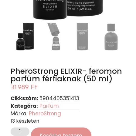
PheroStrong ELIXIR- feromon
parfüm férfiaknak (50 ml)
31.989
Ft
Cikkszám:
5904405351413
Kategóra:
Parfüm
Márka:
PheroStrong
13 készleten
Kosárba teszem