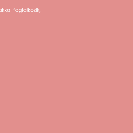
apírtörlővel áttörölni, majd a kupakot
kkal foglalkozik,