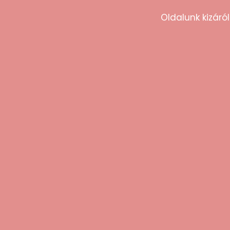
A termék használata nem igényel külön tisztí
Oldalunk kizáról
visszahelyezni. A terméket mindig lezárt á