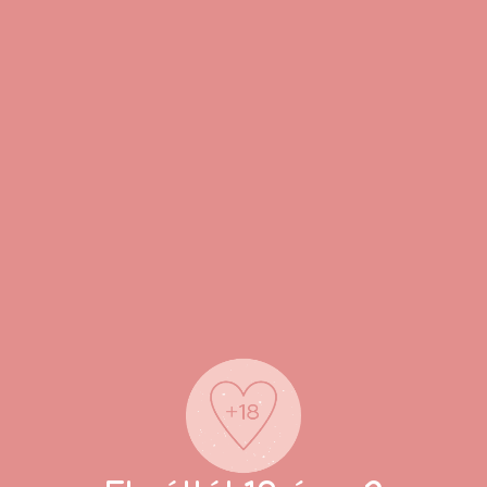
kalmazd.
d abba a használatát.
ytől védve tárold.
?
ényfokozó spray (15 ml)
nságai?
ítő szájérzet
 együttlétek
l, glicerin, citromhéjolaj