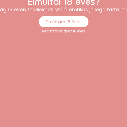
Elmúltál 18 éves?
tást. A pumpás adagolófejet használat után ajánlott tiszta p
ag 18 éven felülieknek szóló, erotikus jellegű tartalma
llapotban tárold a minőség megőrzése érdekében.
Elmúltam 18 éves
Még nem vagyok 18 éves