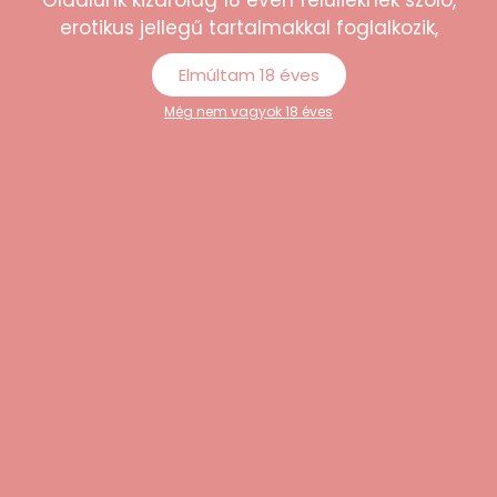
erotikus jellegű tartalmakkal foglalkozik,
Elmúltam 18 éves
Még nem vagyok 18 éves
NO:XQSE – Hosszúujjú, átlátszó cicaruha (fekete,
S-L)
4.489
Ft