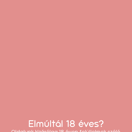
Ezek is tetszeni fognak
Elmúltál 18 éves?
Oldalunk kizárólag 18 éven felülieknek szóló,