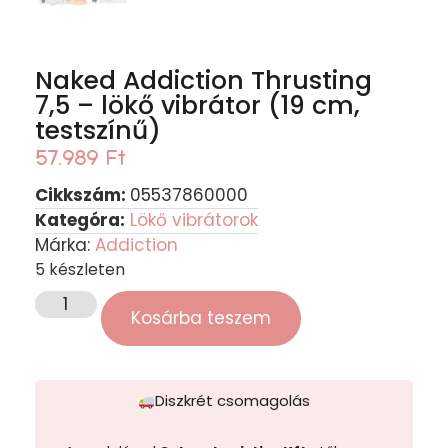
Naked Addiction Thrusting
7,5 – lökő vibrátor (19 cm,
testszínű)
57.989
Ft
Cikkszám:
05537860000
Kategóra:
Lökő vibrátorok
Márka:
Addiction
5 készleten
Kosárba teszem
Diszkrét csomagolás