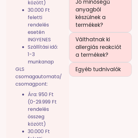
Jó minőségű
között)
anyagból
30.000 Ft
készülnek a
feletti
rendelés
termékek?
esetén
Válthatnak ki
INGYENES
Szállítási idő:
allergiás reakciót
1-3
a termékek?
munkanap
GLS
Egyéb tudnivalók
csomagautomata/
csomagpont:
Ára: 950 Ft
(0-29.999 Ft
rendelés
összeg
között)
30.000 Ft