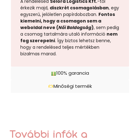
A rendelésed
Selora Logistics Kft.
-től
érkezik majd,
diszkrét csomagolásban
, egy
egyszerű, jelöletlen papírdobozban.
Fontos
kiemelni, hogy a csomagon sem a
weboldal neve (
Női Boldogság
)
, sem pedig
a csomag tartalmára utaló információ
nem
fog szerepelni
. Így biztos lehetsz benne,
hogy a rendelésed teljes mértékben
bizalmas marad.
100% garancia
Minőségi termék
További infók a