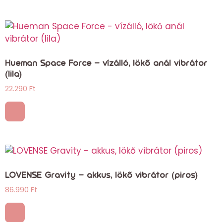
Hueman Space Force – vízálló, lökő anál vibrátor
(lila)
22.290
Ft
LOVENSE Gravity – akkus, lökő vibrátor (piros)
86.990
Ft