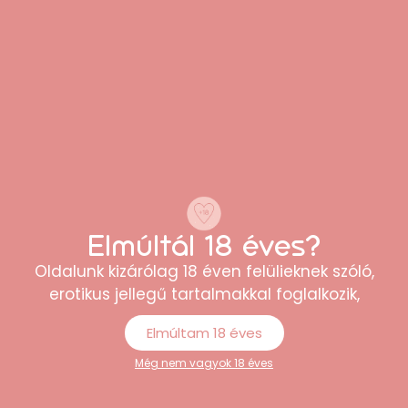
kifejezés: BelieveinLove Wonderlover**
(BelieveinLove Wonderlover)**
Elmúltál 18 éves?
Oldalunk kizárólag 18 éven felülieknek szóló,
erotikus jellegű tartalmakkal foglalkozik,
Ezt mondja, aki már vásárolt
Elmúltam 18 éves
tőlünk
Még nem vagyok 18 éves