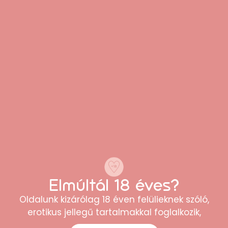
pjur Woman sensitive síkosító (250 ml)
Elmúltál 18 éves?
16.190
Ft
Oldalunk kizárólag 18 éven felülieknek szóló,
erotikus jellegű tartalmakkal foglalkozik,