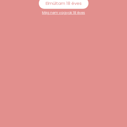
Elmúltam 18 éves
Még nem vagyok 18 éves