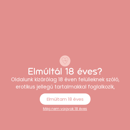
Elmúltál 18 éves?
“Könnyen átlátható webshop, sokféle
termék közül lehet választani. A rendelés
Oldalunk kizárólag 18 éven felülieknek szóló,
egyszerű volt, és minden rendben
erotikus jellegű tartalmakkal foglalkozik,
megérkezett.”
Elmúltam 18 éves
Péter
Még nem vagyok 18 éves