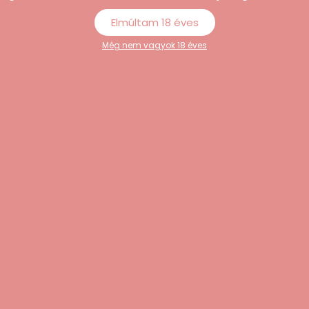
Elmúltam 18 éves
Még nem vagyok 18 éves
yer Top Secret+ –
Glam – anál vibrátor
ető G-pont- és
távirányítóval (lila)
brátor
16.989
Ft
szín)
0
Ft