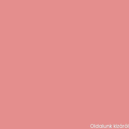
Ezt mo
“Gyors szállítás, diszkrét csomagolás! A
termék pontosan olyan, mint a
leírásban, teljesen elégedett vagyok.”
Anna
Oldalunk kizáról