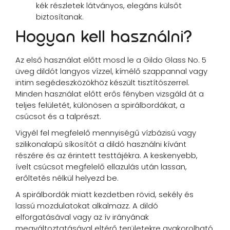
kék részletek látványos, elegáns külsőt
biztosítanak.
Hogyan kell használni?
Az első használat előtt mosd le a Gildo Glass No. 5
üveg dildót langyos vízzel, kímélő szappannal vagy
intim segédeszközökhöz készült tisztítószerrel.
Minden használat előtt erős fényben vizsgáld át a
teljes felületét, különösen a spirálbordákat, a
csúcsot és a talprészt.
Vigyél fel megfelelő mennyiségű vízbázisú vagy
szilikonalapú síkosítót a dildó használni kívánt
részére és az érintett testtájékra. A keskenyebb,
ívelt csúcsot megfelelő ellazulás után lassan,
erőltetés nélkül helyezd be.
A spirálbordák miatt kezdetben rövid, sekély és
lassú mozdulatokat alkalmazz. A dildó
elforgatásával vagy az ív irányának
megváltoztatásával eltérő területekre gyakorolható