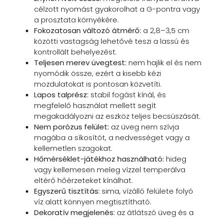
célzott nyomást gyakorolhat a G-pontra vagy
a prosztata környékére.
Fokozatosan változó átmérő:
a 2,8–3,5 cm
közötti vastagság lehetővé teszi a lassú és
kontrollált behelyezést.
Teljesen merev üvegtest:
nem hajlik el és nem
nyomódik össze, ezért a kisebb kézi
mozdulatokat is pontosan közvetíti.
Lapos talprész:
stabil fogást kínál, és
megfelelő használat mellett segít
megakadályozni az eszköz teljes becsúszását.
Nem porózus felület:
az üveg nem szívja
magába a síkosítót, a nedvességet vagy a
kellemetlen szagokat.
Hőmérséklet-játékhoz használható:
hideg
vagy kellemesen meleg vízzel temperálva
eltérő hőérzeteket kínálhat.
Egyszerű tisztítás:
sima, vízálló felülete folyó
víz alatt könnyen megtisztítható.
Dekoratív megjelenés:
az átlátszó üveg és a