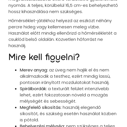
nyomás. A teljes, körülbelül 16,5 cm-es behelyezhető
hossz kihasználása nem szükséges.
Hőmérséklet-játékhoz helyezd az eszközt néhány
percre hideg vagy kellemesen meleg vízbe.
Használat előtt mindig ellenőrizd a hőmérsékletét a
csuklód belső oldalán. Közvetlen hőforrást ne
használj.
Mire kell figyelni?
Merev anyag:
az üveg nem hajlik el és nem
alkalmazkodik a testhez, ezért mindig lassú,
pontosan irányított mozdulatokat használj.
Spirálbordák:
a texturált felület intenzívebb
lehet, ezért fokozatosan növeld a mozgás
mélységét és sebességét.
Megfelelő síkosítás:
használj elegendő
síkosítót, és szükség esetén használat közben
is pótold.
Behelyezési mélység:
nem szükséges a teljes