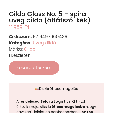
Gildo Glass No. 5 – spirál
üveg dildó (átlátszó-kék)
11.989
Ft
Cikkszám:
8719497660438
Kategóra:
Üveg dildó
Márka:
Gildo
1 készleten
Kosárba teszem
Diszkrét csomagolás
A rendelésed
Selora Logistics Kft.
-től
érkezik majd,
diszkrét csomagolásban
, egy
egyszerű, jelöletlen papírdobozban.
Fontos