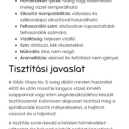
Hőmérséklet-játék:
hideg vagy kellemesen
meleg vízzel temperálható.
Síkosító-kompatibilitás:
vízbázisú és
szilikonalapú síkosítóval használható.
Felhasználói szint:
elsősorban tapasztaltabb
felhasználók számára.
Vízállóság:
teljesen vízálló.
Szín:
átlátszó, kék részletekkel.
Működés:
kézi, nem rezgő.
Áramellátás:
elemet és feltöltést nem igényel.
Tisztítási javaslat
A Gildo Glass No. 5 üveg dildót minden használat
előtt és után mosd le langyos vízzel, kímélő
szappannal vagy intim segédeszközökhöz készült
tisztítószerrel. Különösen alaposan tisztítsd meg a
spirálbordák közötti mélyedéseket, a hajlított
csúcsot és a talprészt.
A tisztítás során kerüld a hirtelen hőmérséklet-