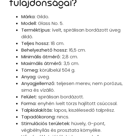
tulajdonságai?
Márka:
Gildo.
Modell:
Glass No. 5.
Terméktípus:
ívelt, spirálisan bordázott üveg
dildó.
Teljes hossz:
18 cm.
Behelyezhető hossz:
16,5 cm.
Minimális átmérő:
2,8 cm.
Maximális átmérő:
3,5 cm.
Tömeg:
körülbelül 504 g.
Anyag:
üveg.
Anyagjellemző:
teljesen merev, nem porózus,
sima és vízálló.
Felület:
spirálisan bordázott.
Forma:
enyhén ívelt törzs hajlított csúccsal.
Talpkialakítás:
lapos, kiszélesedő talprész.
Tapadókorong:
nincs.
Stimulációs területek:
hüvely, G-pont,
végbélnyílás és prosztata környéke.