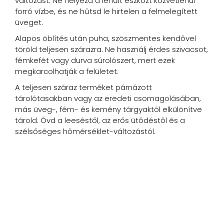
változást. Ne helyezd a lehűlt eszközt közvetlenül
forró vízbe, és ne hűtsd le hirtelen a felmelegített
üveget.
Alapos öblítés után puha, szöszmentes kendővel
töröld teljesen szárazra. Ne használj érdes szivacsot,
fémkefét vagy durva súrolószert, mert ezek
megkarcolhatják a felületet.
A teljesen száraz terméket párnázott
tárolótasakban vagy az eredeti csomagolásában,
más üveg-, fém- és kemény tárgyaktól elkülönítve
tárold. Óvd a leeséstől, az erős ütődéstől és a
szélsőséges hőmérséklet-változástól.