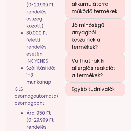
akkumulátorral
(0-29.999 Ft
működő termékek
rendelés
összeg
Jó minőségű
között)
anyagból
30.000 Ft
készülnek a
feletti
rendelés
termékek?
esetén
Válthatnak ki
INGYENES
Szállítási idő:
allergiás reakciót
1-3
a termékek?
munkanap
GLS
Egyéb tudnivalók
csomagautomata/
csomagpont:
Ára: 950 Ft
(0-29.999 Ft
rendelés