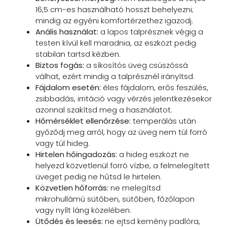
16,5 cm-es használható hosszt behelyezni;
mindig az egyéni komfortérzethez igazodj.
Anális használat:
a lapos talprésznek végig a
testen kívül kell maradnia, az eszközt pedig
stabilan tartsd kézben.
Biztos fogás:
a síkosítós üveg csúszóssá
válhat, ezért mindig a talprésznél irányítsd.
Fájdalom esetén:
éles fájdalom, erős feszülés,
zsibbadás, irritáció vagy vérzés jelentkezésekor
azonnal szakítsd meg a használatot.
Hőmérséklet ellenőrzése:
temperálás után
győződj meg arról, hogy az üveg nem túl forró
vagy túl hideg.
Hirtelen hőingadozás:
a hideg eszközt ne
helyezd közvetlenül forró vízbe, a felmelegített
üveget pedig ne hűtsd le hirtelen.
Közvetlen hőforrás:
ne melegítsd
mikrohullámú sütőben, sütőben, főzőlapon
vagy nyílt láng közelében.
Ütődés és leesés:
ne ejtsd kemény padlóra,