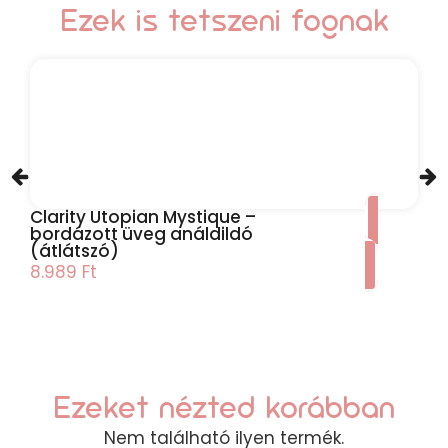
Ezek is tetszeni fognak
Clarity Utopian Mystique –
bordázott üveg análdildó
(átlátszó)
8.989
Ft
Ezeket nézted korábban
Nem található ilyen termék.