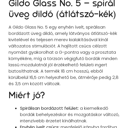
Gildo Glass No. 5 – spirál
üveg dildó (átlátszó-kék)
A Gildo Glass No. 5 egy enyhén ívelt, spirálisan
bordázott üveg dildó, amely látványos átlátszó-kék
kivitelével és teljesen merev kialakításával kínál
változatos stimulációt. A hajlított csúcs célzott
nyomást gyakorolhat a G-pontra vagy a prosztata
környékére, míg a törzsön végigfutó bordák minden
lassú mozdulatnál jól érzékelhető felületi ingert
biztosíthatnak. A termék 18 cm hosszú, ebből
körülbelül 16,5 cm helyezhető be, átmérője pedig 2,8
és 3,5 cm között változik.
Miért jó?
Spirálisan bordázott felület:
a kiemelkedő
bordák behelyezéskor és mozgatáskor változó,
intenzívebb érzetet kínálhatnak.
Enyhén ívelt csúcs:
megfelelő irányba fordítva