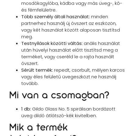
mosdókagylóba, kádba vagy más üveg-, kő-
és fémfelületre.
Több személy általi használat:
minden
partnerhez használj új óvszert az eszközön,
vagy két használat között alaposan tisztítsd
meg.
Testnyílások közötti váltás:
anális használat
után hüvelyi használat előtt tisztítsd meg a
terméket, vagy cseréld le a rajta használt
óvszert.
Sérült termék:
repedt, csorbult, mélyen karcos
vagy éles felületű üvegeszközt ne használj
tovább.
Mi van a csomagban?
1 db:
Gildo Glass No. 5 spirálisan bordázott
üveg dildó átlátszó-kék kivitelben.
Mik a termék