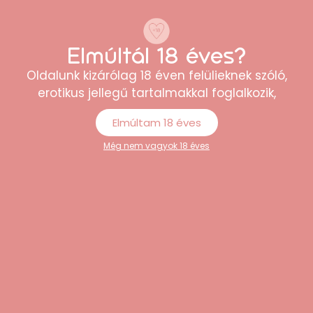
termék közül lehet választani. A rendelés
egyszerű volt, és minden rendben
megérkezett.”
Elmúltál 18 éves?
Péter
Oldalunk kizárólag 18 éven felülieknek szóló,
erotikus jellegű tartalmakkal foglalkozik,
Elmúltam 18 éves
Még nem vagyok 18 éves
“Minőségi termékek és korrekt árak. Külön
tetszett, hogy minden kérdésemre
gyorsan választ kaptam az
ügyfélszolgálattól.”