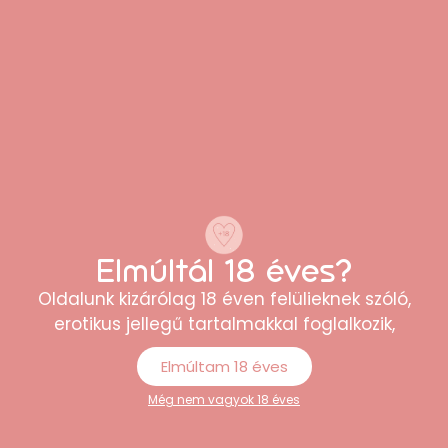
használható. A port vékony, egyenletes rétegben
vidd fel a száraz külső felületre.
A műanyag tokot és a kupakokat langyos, enyhén
szappanos vízzel vagy nedves kendővel tisztítsd
meg, majd töröld teljesen szárazra. A betétet csak
akkor helyezd vissza a tokba, amikor minden része
maradéktalanul megszáradt. Hűvös, száraz,
közvetlen napfénytől és hőforrásoktól védett helyen
tárold.
Elmúltál 18 éves?
Oldalunk kizárólag 18 éven felülieknek szóló,
erotikus jellegű tartalmakkal foglalkozik,
Elmúltam 18 éves
Még nem vagyok 18 éves
Ezt mondja, aki már vásárolt