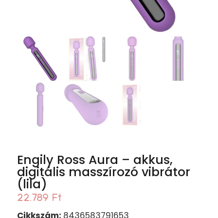
Engily Ross Aura – akkus,
digitális masszírozó vibrátor
(lila)
22.789
Ft
Cikkszám:
8436583791653