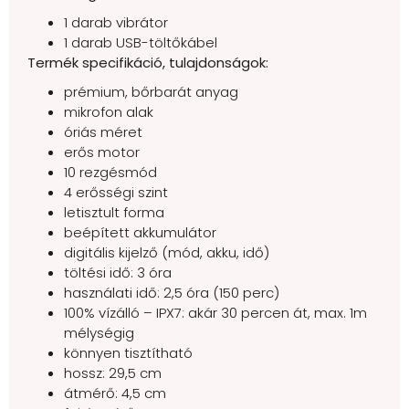
1 darab vibrátor
1 darab USB-töltőkábel
Termék specifikáció, tulajdonságok:
prémium, bőrbarát anyag
mikrofon alak
óriás méret
erős motor
10 rezgésmód
4 erősségi szint
letisztult forma
beépített akkumulátor
digitális kijelző (mód, akku, idő)
töltési idő: 3 óra
használati idő: 2,5 óra (150 perc)
100% vízálló – IPX7: akár 30 percen át, max. 1m
mélységig
könnyen tisztítható
hossz: 29,5 cm
átmérő: 4,5 cm