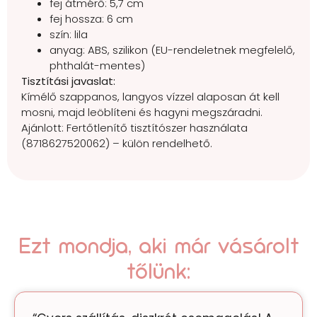
fej átmérő: 5,7 cm
fej hossza: 6 cm
szín: lila
anyag: ABS, szilikon (EU-rendeletnek megfelelő,
phthalát-mentes)
Tisztítási javaslat:
Kímélő szappanos, langyos vízzel alaposan át kell
mosni, majd leöblíteni és hagyni megszáradni.
Ajánlott: Fertőtlenítő tisztítószer használata
(8718627520062) – külön rendelhető.
Ezt mondja, aki már vásárolt
tőlünk: