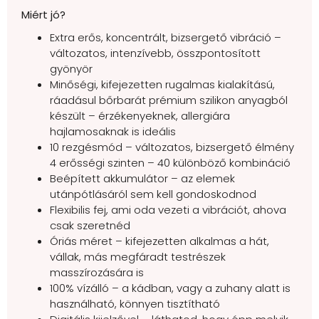
Miért jó?
Extra erős, koncentrált, bizsergető vibráció –
változatos, intenzívebb, összpontosított
gyönyör
Minőségi, kifejezetten rugalmas kialakítású,
ráadásul bőrbarát prémium szilikon anyagból
készült – érzékenyeknek, allergiára
hajlamosaknak is ideális
10 rezgésmód – változatos, bizsergető élmény
4 erősségi szinten – 40 különböző kombináció
Beépített akkumulátor – az elemek
utánpótlásáról sem kell gondoskodnod
Flexibilis fej, ami oda vezeti a vibrációt, ahova
csak szeretnéd
Óriás méret – kifejezetten alkalmas a hát,
vállak, más megfáradt testrészek
masszírozására is
100% vízálló – a kádban, vagy a zuhany alatt is
használható, könnyen tisztítható