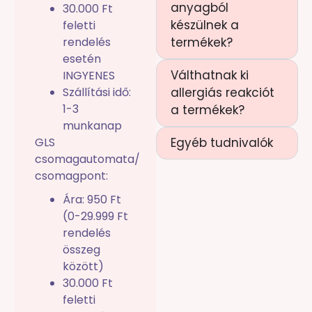
anyagból
30.000 Ft
készülnek a
feletti
rendelés
termékek?
esetén
Válthatnak ki
INGYENES
Szállítási idő:
allergiás reakciót
1-3
a termékek?
munkanap
GLS
Egyéb tudnivalók
csomagautomata/
csomagpont:
Ára: 950 Ft
(0-29.999 Ft
rendelés
összeg
között)
30.000 Ft
feletti