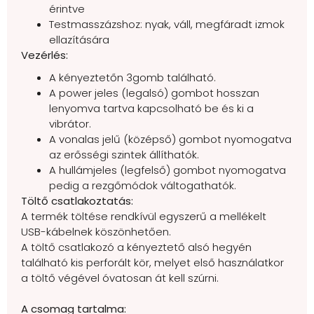
érintve
Testmasszázshoz: nyak, váll, megfáradt izmok
ellazítására
Vezérlés:
A kényeztetőn 3gomb található.
A power jeles (legalsó) gombot hosszan
lenyomva tartva kapcsolható be és ki a
vibrátor.
A vonalas jelű (középső) gombot nyomogatva
az erősségi szintek állíthatók.
A hullámjeles (legfelső) gombot nyomogatva
pedig a rezgőmódok váltogathatók.
Töltő csatlakoztatás:
A termék töltése rendkívül egyszerű a mellékelt
USB-kábelnek köszönhetően.
A töltő csatlakozó a kényeztető alsó hegyén
található kis perforált kör, melyet első használatkor
a töltő végével óvatosan át kell szúrni.
A csomag tartalma: