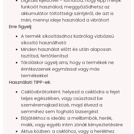
Digitális kijelzővel – láthatod, hogy épp melyik
funkciót használod, meggyőződhetsz az
akkumulátor töltöttségi szintjéről, de azt is
méri, mennyi ideje használod a vibrátort
Erre figyelj:
A termék síkosításához kizárólag vízbázisú
síkosító használható
Minden használat előtt és után alaposan
tisztítsd, fertőtlenítsd
Tároláskor ügyelj arra, hogy a termékek ne
érintkezzenek egymással vagy más
termékekkel
Használati TIPP-ek:
Csiklóvibrátorként: helyezd a csiklódra a fejet
teljes egészében, vagy csúsztasd be
szeméremajkaid közé, majd élvezd a
semmihez sem fogható bizsergést
Előjátékhoz is ideális: a mellbimbók, herék,
makk, vagy egyéb intim zónák kényeztetésére
Aktus közben: a csiklóhoz, vagy a herékhez