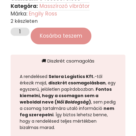
Kategóra:
Masszírozó vibrátor
Márka:
Engily Ross
2 készleten
Kosárba teszem
🚚 Diszkrét csomagolás
A rendelésed
Selora Logistics Kft.
-től
érkezik majd,
diszkrét csomagolásban
, egy
egyszerű, jelöletlen papírdobozban.
Fontos
kiemelni, hogy a csomagon sem a
weboldal neve (
Női Boldogság
)
, sem pedig
a csomag tartalmára utaló információ
nem
fog szerepelni
. Így biztos lehetsz benne,
hogy a rendelésed teljes mértékben
bizalmas marad.