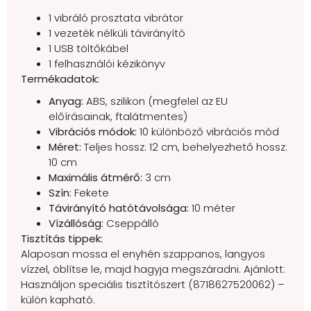
1 vibráló prosztata vibrátor
1 vezeték nélküli távirányító
1 USB töltőkábel
1 felhasználói kézikönyv
Termékadatok:
Anyag:
ABS, szilikon (megfelel az EU
előírásainak, ftalátmentes)
Vibrációs módok:
10 különböző vibrációs mód
Méret:
Teljes hossz: 12 cm, behelyezhető hossz:
10 cm
Maximális átmérő:
3 cm
Szín:
Fekete
Távirányító hatótávolsága:
10 méter
Vízállóság:
Cseppálló
Tisztítás tippek:
Alaposan mossa el enyhén szappanos, langyos
vízzel, öblítse le, majd hagyja megszáradni. Ajánlott:
Használjon speciális tisztítószert (8718627520062) –
külön kapható.