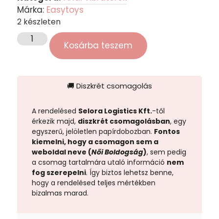
Márka:
Easytoys
2 készleten
Kosárba teszem
🚚 Diszkrét csomagolás
A rendelésed
Selora Logistics Kft.
-től
érkezik majd,
diszkrét csomagolásban
, egy
egyszerű, jelöletlen papírdobozban.
Fontos
kiemelni, hogy a csomagon sem a
weboldal neve (
Női Boldogság
)
, sem pedig
a csomag tartalmára utaló információ
nem
fog szerepelni
. Így biztos lehetsz benne,
hogy a rendelésed teljes mértékben
bizalmas marad.