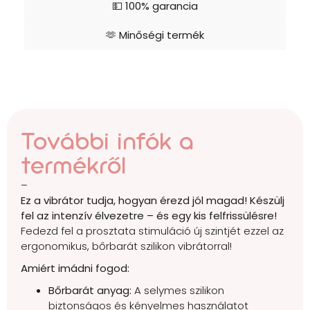
💵 100% garancia
🫶 Minőségi termék
További infók a
termékről
–
Ez a vibrátor tudja, hogyan érezd jól magad! Készülj
fel az intenzív élvezetre – és egy kis felfrissülésre!
Fedezd fel a prosztata stimuláció új szintjét ezzel az
ergonomikus, bőrbarát szilikon vibrátorral!
Amiért imádni fogod:
Bőrbarát anyag:
A selymes szilikon
biztonságos és kényelmes használatot