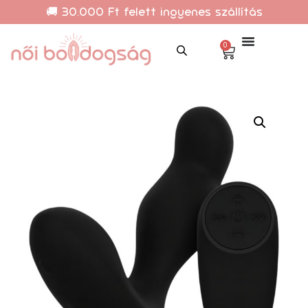
🚚 30.000 Ft felett ingyenes szállítás
0