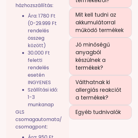
termékekről?
házhozszállítás:
Mit kell tudni az
Ára: 1780 Ft
akkumulátorral
(0-29.999 Ft
működő termékek
rendelés
összeg
Jó minőségű
között)
anyagból
30.000 Ft
készülnek a
feletti
rendelés
termékek?
esetén
Válthatnak ki
INGYENES
Szállítási idő:
allergiás reakciót
1-3
a termékek?
munkanap
GLS
Egyéb tudnivalók
csomagautomata/
csomagpont:
Ára: 950 Ft