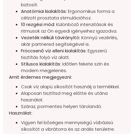
biztosít.
Anatómiai kialakítás:
Ergonomikus forma a
célzott prosztata stimulációhoz.
10 rezgési mód:
Különböző intenzitások és
ritmusok az Ön egyedi igényeihez igazodva.
Vezeték nélküli távirányító:
Könnyű vezérlés,
akár partnered segítségével is.
Fröccsenő víz elleni kialakítás:
Egyszerű
tisztítás folyó víz alatt.
Stílusos kialakítás:
Időtlen fekete szín és
modern megjelenés.
Amit érdemes megjegyezni:
Csak víz alapú síkosítót használj a termékkel.
Alaposan tisztítsd meg előtte és utána
használat.
Száraz, pormentes helyen tárolandó.
Használat:
Vigyen fel bőséges mennyiségű vízbázisú
síkosítót a vibrátorra és az anális területre.