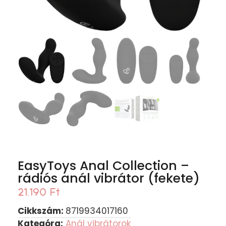
EasyToys Anal Collection –
rádiós anál vibrátor (fekete)
21.190
Ft
Cikkszám:
8719934017160
Kategóra:
Anál vibrátorok