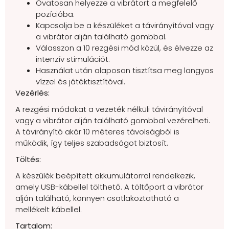
Óvatosan helyezze a vibrátort a megfelelő
pozícióba.
Kapcsolja be a készüléket a távirányítóval vagy
a vibrátor alján található gombbal.
Válasszon a 10 rezgési mód közül, és élvezze az
intenzív stimulációt.
Használat után alaposan tisztítsa meg langyos
vízzel és játéktisztítóval.
Vezérlés:
A rezgési módokat a vezeték nélküli távirányítóval
vagy a vibrátor alján található gombbal vezérelheti.
A távirányító akár 10 méteres távolságból is
működik, így teljes szabadságot biztosít.
Töltés:
A készülék beépített akkumulátorral rendelkezik,
amely USB-kábellel tölthető. A töltőport a vibrátor
alján található, könnyen csatlakoztatható a
mellékelt kábellel.
Tartalom: