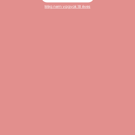
Még nem vagyok 18 éves
“Könnyen átlátható webshop, sokféle
termék közül lehet választani. A rendelés
egyszerű volt, és minden rendben
megérkezett.”
Péter