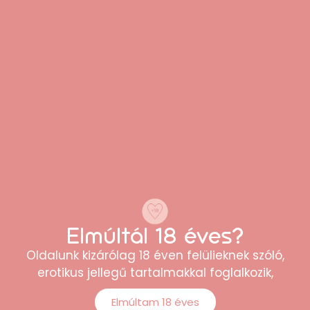
Ezt mondja, aki már vásárolt
tőlünk
“Gyors szállítás, diszkrét csomagolás! A
termék pontosan olyan, mint a leírásban,
teljesen elégedett vagyok.”
Anna
Elmúltál 18 éves?
Oldalunk kizárólag 18 éven felülieknek szóló,
erotikus jellegű tartalmakkal foglalkozik,
Elmúltam 18 éves