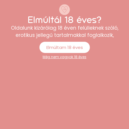
Elmúltál 18 éves?
Oldalunk kizárólag 18 éven felülieknek szóló,
erotikus jellegű tartalmakkal foglalkozik,
Elmúltam 18 éves
Még nem vagyok 18 éves
Cottelli – Basic push-up melltartó (fekete)
8.189
Ft