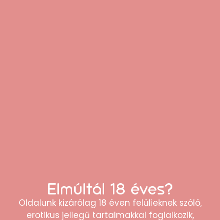
Elmúltál 18 éves?
Oldalunk kizárólag 18 éven felülieknek szóló,
erotikus jellegű tartalmakkal foglalkozik,
Cottelli – gyöngyös, nyitott virágos női bugyi