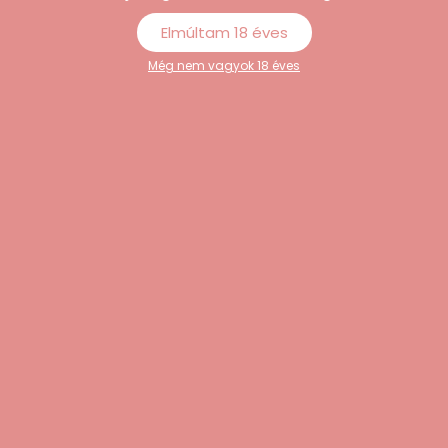
(piros)
Elmúltam 18 éves
8.490
Ft
Még nem vagyok 18 éves