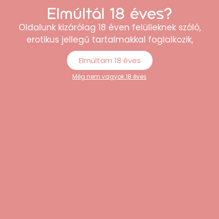
Elmúltál 18 éves?
Oldalunk kizárólag 18 éven felülieknek szóló,
erotikus jellegű tartalmakkal foglalkozik,
Passion BS105 – necc miniruha (fekete) – S-L
9.789
Ft
Elmúltam 18 éves
Még nem vagyok 18 éves