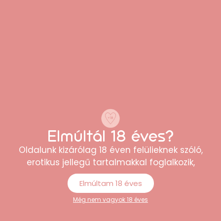
“Minőségi termékek és korrekt árak. Külön
tetszett, hogy minden kérdésemre
gyorsan választ kaptam az
ügyfélszolgálattól.”
Erika
Elmúltál 18 éves?
Oldalunk kizárólag 18 éven felülieknek szóló,
erotikus jellegű tartalmakkal foglalkozik,
Elmúltam 18 éves
Még nem vagyok 18 éves