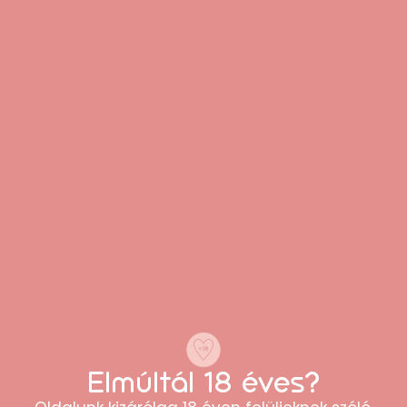
Anna
“Könnyen átlátható webshop, sokféle
termék közül lehet választani. A rendelés
egyszerű volt, és minden rendben
megérkezett.”
Péter
Elmúltál 18 éves?