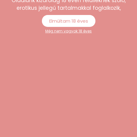
Oldalunk kizárólag 18 éven felülieknek szóló,
erotikus jellegű tartalmakkal foglalkozik,
Elmúltam 18 éves
Még nem vagyok 18 éves
“Minőségi termékek és korrekt árak. Külön
tetszett, hogy minden kérdésemre
gyorsan választ kaptam az
ügyfélszolgálattól.”
Erika