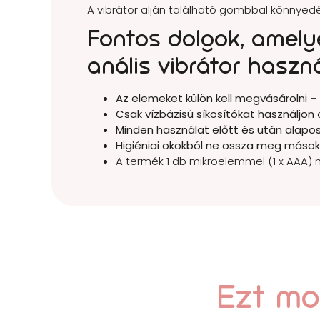
A vibrátor alján található gombbal könnyedé
Fontos dolgok, amelye
anális vibrátor haszn
Az elemeket külön kell megvásárolni
– 
Csak vízbázisú síkosítókat használjon
Minden használat előtt és után alapo
Higiéniai okokból ne ossza meg mások
A termék 1 db mikroelemmel (1 x AAA)
Ezt mon