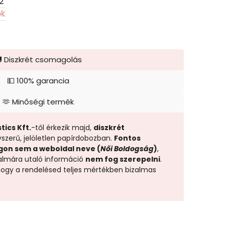
2
ok
 Diszkrét csomagolás
💵 100% garancia
🫶 Minőségi termék
tics Kft.
-től érkezik majd,
diszkrét
yszerű, jelöletlen papírdobozban.
Fontos
gon sem a weboldal neve (
Női Boldogság
)
,
almára utaló információ
nem fog szerepelni
.
 hogy a rendelésed teljes mértékben bizalmas