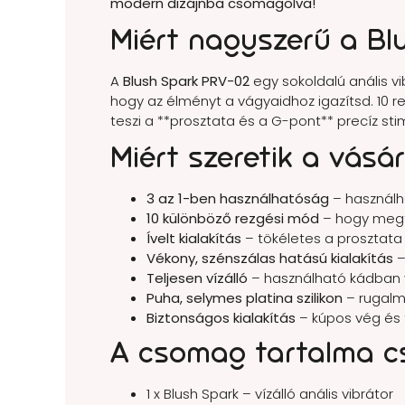
modern dizájnba csomagolva!
Miért nagyszerű a Blu
A
Blush Spark PRV-02
egy sokoldalú anális v
hogy az élményt a vágyaidhoz igazítsd. 10 r
teszi a **prosztata és a G-pont** precíz stim
Miért szeretik a vásá
3 az 1-ben használhatóság
– használh
10 különböző rezgési mód
– hogy megt
Ívelt kialakítás
– tökéletes a prosztata
Vékony, szénszálas hatású kialakítás
–
Teljesen vízálló
– használható kádban
Puha, selymes platina szilikon
– rugalm
Biztonságos kialakítás
– kúpos vég és 
A csomag tartalma 
1 x Blush Spark – vízálló anális vibrátor