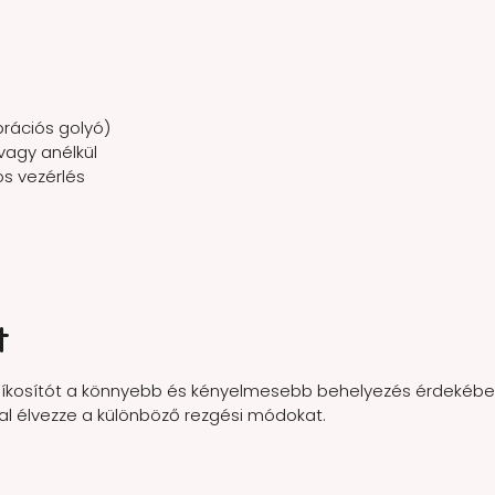
ibrációs golyó)
vagy anélkül
s vezérlés
t
íkosítót a könnyebb és kényelmesebb behelyezés érdekében
 élvezze a különböző rezgési módokat.