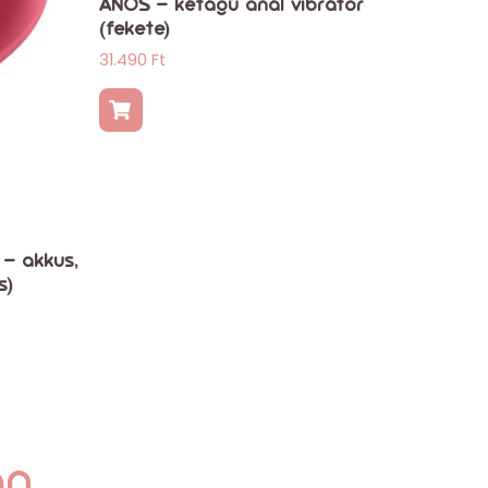
ANOS – kétágú anál vibrátor
(fekete)
31.490
Ft
 – akkus,
s)
an