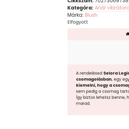
Cikkszám:
70273069738
Kategóra:
Anál vibrátor
Márka:
Blush
Elfogyott

A rendelésed
Selora Logis
csomagolásban
, egy eg
kiemelni, hogy a csoma
sem pedig a csomag tart
Így biztos lehetsz benne,
marad.