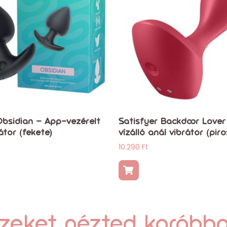
Obsidian – App-vezérelt
Satisfyer Backdoor Lover
átor (fekete)
vízálló anál vibrátor (piro
10.290
Ft
zeket nézted korább