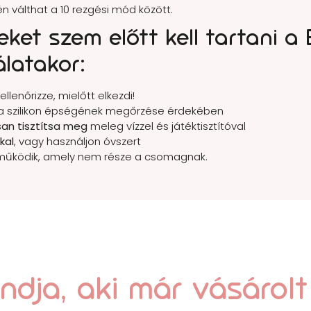
n válthat a 10 rezgési mód között.
ket szem előtt kell tartani a 
álatakor:
ellenőrizze, mielőtt elkezdi!
a szilikon épségének megőrzése érdekében
san tisztítsa meg
meleg vízzel és játéktisztítóval
kal
, vagy használjon óvszert
 működik, amely nem része a csomagnak.
dja, aki már vásárolt