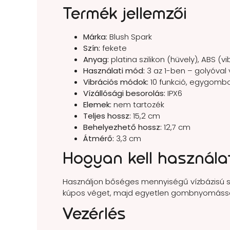
Termék jellemzői
Márka:
Blush Spark
Szín:
fekete
Anyag:
platina szilikon (hüvely), ABS (v
Használati mód:
3 az 1-ben – golyóval 
Vibrációs módok:
10 funkció, egygombo
Vízállósági besorolás:
IPX6
Elemek:
nem tartozék
Teljes hossz:
15,2 cm
Behelyezhető hossz:
12,7 cm
Átmérő:
3,3 cm
Hogyan kell használa
Használjon bőséges mennyiségű vízbázisú s
kúpos véget, majd egyetlen gombnyomással
Vezérlés