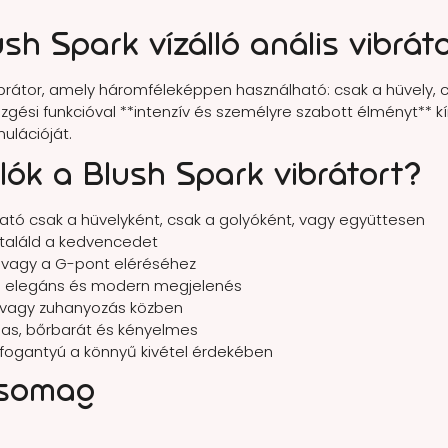
sh Spark vízálló anális vibrát
ibrátor, amely háromféleképpen használható: csak a hüvely, 
ezgési funkcióval **intenzív és személyre szabott élményt** k
ulációját.
rlók a Blush Spark vibrátort?
ató csak a hüvelyként, csak a golyóként, vagy együttesen
aláld a kedvencedet
 vagy a G-pont eléréséhez
 elegáns és modern megjelenés
 vagy zuhanyozás közben
as, bőrbarát és kényelmes
fogantyú a könnyű kivétel érdekében
csomag