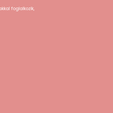
kkal foglalkozik,
appanos vízzel. A tisztítást követően töröld
, elkülönítve más intim eszközöktől.