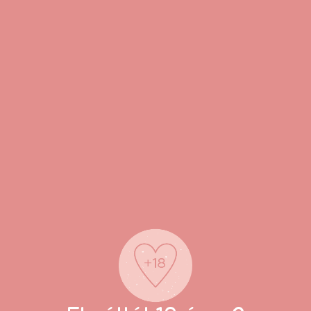
i?
készüléket. Vigyél fel megfelelő mennyiségű vízbázisú síkosítót
mb segítségével, majd válaszd ki a kívánt rezgésmódot. A kú
énhet. Használat után tisztítsd meg, majd száraz helyen tár
 javasolt.
tsd meg a terméket.
adni.
szabb ideig nem ajánlott.
almazd.
?