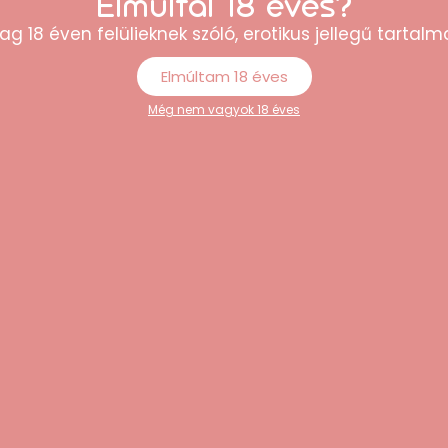
Elmúltál 18 éves?
ai
ag 18 éven felülieknek szóló, erotikus jellegű tartalma
Elmúltam 18 éves
őírásoknak megfelelő
Még nem vagyok 18 éves
kumulátor
onsági talppal
langyos vízzel és kímélő intim eszköztisztítóval vagy enyhe sz
A hosszabb élettartam érdekében tiszta, száraz helyen tárold