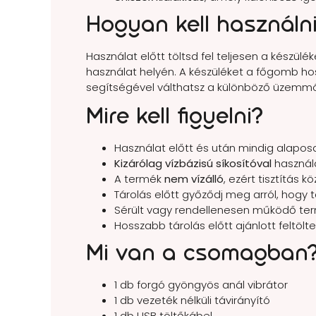
Hogyan kell használn
Használat előtt töltsd fel teljesen a készü
használat helyén. A készüléket a főgomb h
segítségével válthatsz a különböző üzemmó
Mire kell figyelni?
Használat előtt és után mindig alaposa
Kizárólag vízbázisú síkosítóval
használ
A termék
nem vízálló
, ezért tisztítás 
Tárolás előtt győződj meg arról, hogy t
Sérült vagy rendellenesen működő ter
Hosszabb tárolás előtt ajánlott feltölt
Mi van a csomagban
1 db forgó gyöngyös anál vibrátor
1 db vezeték nélküli távirányító
1 db USB töltőkábel