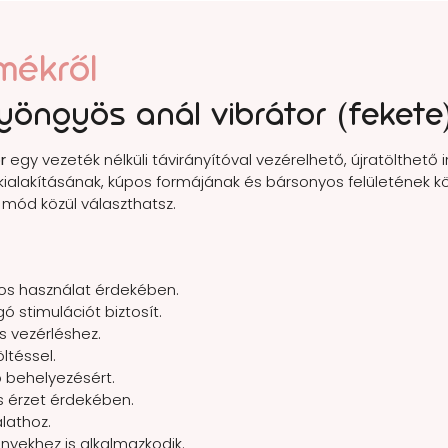
mékről
yöngyös anál vibrátor (fekete
r
egy vezeték nélküli távirányítóval vezérelhető, újratölthető 
ialakításának, kúpos formájának és bársonyos felületének
mód közül választhatsz.
os használat érdekében.
ó stimulációt biztosít.
 vezérléshez.
ltéssel.
 behelyezésért.
 érzet érdekében.
lathoz.
nyekhez is alkalmazkodik.