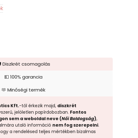
0
ok
 Diszkrét csomagolás
💵 100% garancia
🫶 Minőségi termék
tics Kft.
-től érkezik majd,
diszkrét
yszerű, jelöletlen papírdobozban.
Fontos
gon sem a weboldal neve (
Női Boldogság
)
,
almára utaló információ
nem fog szerepelni
.
 hogy a rendelésed teljes mértékben bizalmas