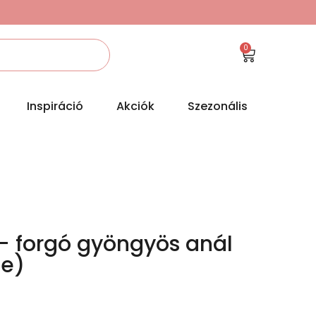
0
Inspiráció
Akciók
Szezonális
 – forgó gyöngyös anál
te)