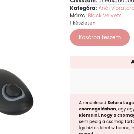
Cikkszám:
0596426000
Kategóra:
Anál vibrátor
Márka:
Black Velvets
1 készleten
Kosárba teszem

A rendelésed
Selora Logis
csomagolásban
, egy eg
kiemelni, hogy a csoma
sem pedig a csomag tart
Így biztos lehetsz benne,