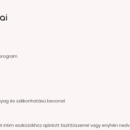
ai
 program
yag és szilikonhatású bevonat
át intim eszközökhöz ajánlott tisztítószerrel vagy enyhén ne