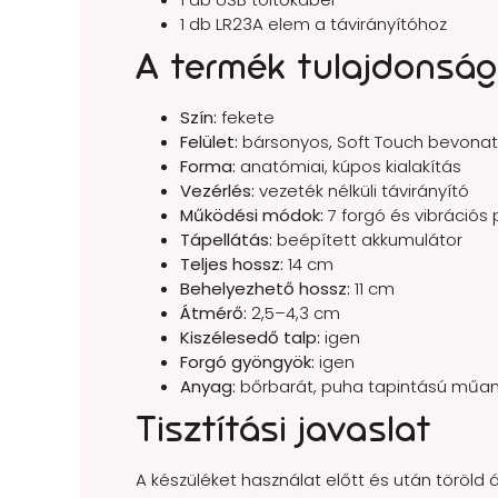
1 db LR23A elem a távirányítóhoz
A termék tulajdonság
Szín:
fekete
Felület:
bársonyos, Soft Touch bevonat
Forma:
anatómiai, kúpos kialakítás
Vezérlés:
vezeték nélküli távirányító
Működési módok:
7 forgó és vibrációs
Tápellátás:
beépített akkumulátor
Teljes hossz:
14 cm
Behelyezhető hossz:
11 cm
Átmérő:
2,5–4,3 cm
Kiszélesedő talp:
igen
Forgó gyöngyök:
igen
Anyag:
bőrbarát, puha tapintású műan
Tisztítási javaslat
A készüléket használat előtt és után töröld 