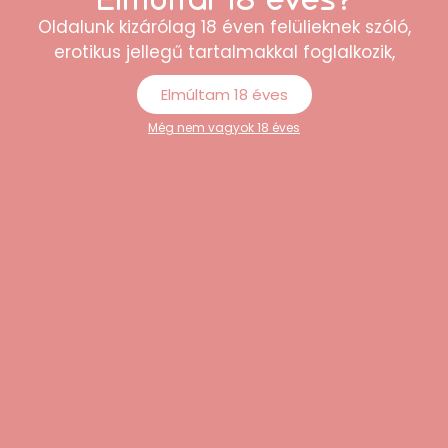
termék közül lehet választani. A rendelés
Oldalunk kizárólag 18 éven felülieknek szóló,
egyszerű volt, és minden rendben
erotikus jellegű tartalmakkal foglalkozik,
megérkezett.”
Elmúltam 18 éves
Péter
Még nem vagyok 18 éves
“Minőségi termékek és korrekt árak. Külön
tetszett, hogy minden kérdésemre
gyorsan választ kaptam az
ügyfélszolgálattól.”